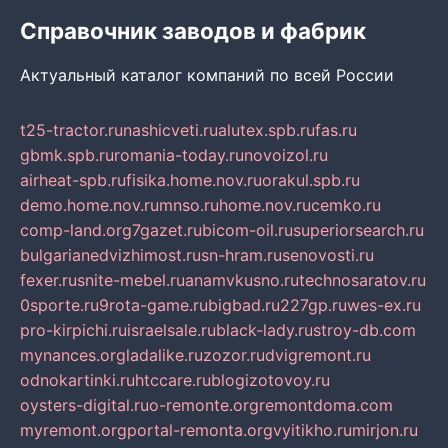
Справочник заводов и фабрик
Актуальный каталог компаний по всей России
t25-tractor.ru
nashicveti.ru
alutex.spb.ru
fas.ru
gbmk.spb.ru
romania-today.ru
novoizol.ru
airheat-spb.ru
fisika.home.nov.ru
orakul.spb.ru
demo.home.nov.ru
mnso.ru
home.nov.ru
cemko.ru
comp-land.org
7gazet.ru
bicom-oil.ru
superiorsearch.ru
bulgarianedvizhimost.ru
sn-hram.ru
senovosti.ru
fexer.ru
snite-mebel.ru
anamvkusno.ru
technosaratov.ru
0sporte.ru
9rota-game.ru
bigbad.ru
227gp.ru
wes-ex.ru
pro-kirpichi.ru
israelsale.ru
black-lady.ru
stroy-db.com
mynances.org
ladalike.ru
zozor.ru
dvigremont.ru
odnokartinki.ru
htccare.ru
blogizotovoy.ru
oysters-digital.ru
o-remonte.org
remontdoma.com
myremont.org
portal-remonta.org
vyitikho.ru
mirjon.ru