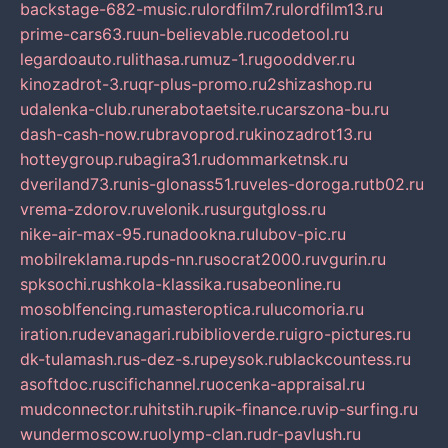
backstage-682-music.ru
lordfilm7.ru
lordfilm13.ru
prime-cars63.ru
un-believable.ru
codetool.ru
legardoauto.ru
lithasa.ru
muz-1.ru
gooddver.ru
kinozadrot-3.ru
qr-plus-promo.ru
2shizashop.ru
udalenka-club.ru
nerabotaetsite.ru
carszona-bu.ru
dash-cash-now.ru
bravoprod.ru
kinozadrot13.ru
hotteygroup.ru
bagira31.ru
dommarketnsk.ru
dveriland73.ru
nis-glonass51.ru
veles-doroga.ru
tb02.ru
vrema-zdorov.ru
velonik.ru
surgutgloss.ru
nike-air-max-95.ru
nadookna.ru
lubov-pic.ru
mobilreklama.ru
pds-nn.ru
socrat2000.ru
vgurin.ru
spksochi.ru
shkola-klassika.ru
sabeonline.ru
mosoblfencing.ru
masteroptica.ru
lucomoria.ru
iration.ru
devanagari.ru
biblioverde.ru
igro-pictures.ru
dk-tulamash.ru
s-dez-s.ru
peysok.ru
blackcountess.ru
asoftdoc.ru
scifichannel.ru
ocenka-appraisal.ru
mudconnector.ru
hitstih.ru
pik-finance.ru
vip-surfing.ru
wundermoscow.ru
olymp-clan.ru
dr-pavlush.ru