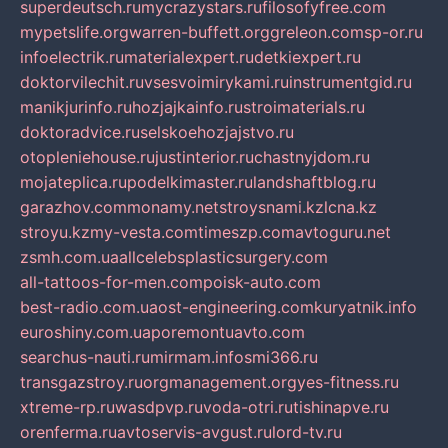
superdeutsch.ru
mycrazystars.ru
filosofyfree.com
mypetslife.org
warren-buffett.org
greleon.com
sp-or.ru
infoelectrik.ru
materialexpert.ru
detkiexpert.ru
doktorvilechit.ru
vsesvoimirykami.ru
instrumentgid.ru
manikjurinfo.ru
hozjajkainfo.ru
stroimaterials.ru
doktoradvice.ru
selskoehozjajstvo.ru
otopleniehouse.ru
justinterior.ru
chastnyjdom.ru
mojateplica.ru
podelkimaster.ru
landshaftblog.ru
garazhov.com
monamy.net
stroysnami.kz
lcna.kz
stroyu.kz
my-vesta.com
timeszp.com
avtoguru.net
zsmh.com.ua
allcelebsplasticsurgery.com
all-tattoos-for-men.com
poisk-auto.com
best-radio.com.ua
ost-engineering.com
kuryatnik.info
euroshiny.com.ua
poremontuavto.com
searchus-nauti.ru
mirmam.info
smi366.ru
transgazstroy.ru
orgmanagement.org
yes-fitness.ru
xtreme-rp.ru
wasdpvp.ru
voda-otri.ru
tishinapve.ru
orenferma.ru
avtoservis-avgust.ru
lord-tv.ru