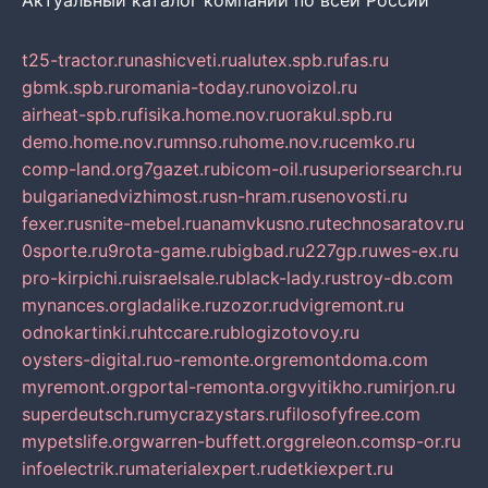
Актуальный каталог компаний по всей России
t25-tractor.ru
nashicveti.ru
alutex.spb.ru
fas.ru
gbmk.spb.ru
romania-today.ru
novoizol.ru
airheat-spb.ru
fisika.home.nov.ru
orakul.spb.ru
demo.home.nov.ru
mnso.ru
home.nov.ru
cemko.ru
comp-land.org
7gazet.ru
bicom-oil.ru
superiorsearch.ru
bulgarianedvizhimost.ru
sn-hram.ru
senovosti.ru
fexer.ru
snite-mebel.ru
anamvkusno.ru
technosaratov.ru
0sporte.ru
9rota-game.ru
bigbad.ru
227gp.ru
wes-ex.ru
pro-kirpichi.ru
israelsale.ru
black-lady.ru
stroy-db.com
mynances.org
ladalike.ru
zozor.ru
dvigremont.ru
odnokartinki.ru
htccare.ru
blogizotovoy.ru
oysters-digital.ru
o-remonte.org
remontdoma.com
myremont.org
portal-remonta.org
vyitikho.ru
mirjon.ru
superdeutsch.ru
mycrazystars.ru
filosofyfree.com
mypetslife.org
warren-buffett.org
greleon.com
sp-or.ru
infoelectrik.ru
materialexpert.ru
detkiexpert.ru