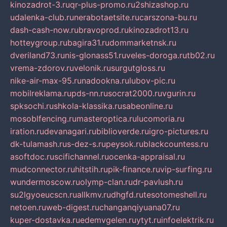
kinozadrot-3.ru
qr-plus-promo.ru
2shizashop.ru
udalenka-club.ru
nerabotaetsite.ru
carszona-bu.ru
dash-cash-now.ru
bravoprod.ru
kinozadrot13.ru
hotteygroup.ru
bagira31.ru
dommarketnsk.ru
dveriland73.ru
nis-glonass51.ru
veles-doroga.ru
tb02.ru
vrema-zdorov.ru
velonik.ru
surgutgloss.ru
nike-air-max-95.ru
nadookna.ru
lubov-pic.ru
mobilreklama.ru
pds-nn.ru
socrat2000.ru
vgurin.ru
spksochi.ru
shkola-klassika.ru
sabeonline.ru
mosoblfencing.ru
masteroptica.ru
lucomoria.ru
iration.ru
devanagari.ru
biblioverde.ru
igro-pictures.ru
dk-tulamash.ru
s-dez-s.ru
peysok.ru
blackcountess.ru
asoftdoc.ru
scifichannel.ru
ocenka-appraisal.ru
mudconnector.ru
hitstih.ru
pik-finance.ru
vip-surfing.ru
wundermoscow.ru
olymp-clan.ru
dr-pavlush.ru
su2lgyoeucscn.ru
allkmv.ru
dhgfd.ru
tesotomeshell.ru
netoen.ru
web-digest.ru
changanqiyuana07.ru
kuper-dostavka.ru
edemvgelen.ru
ytyt.ru
infoelektrik.ru