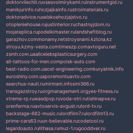
doktorvilechit.ru
vsesvoimirykami.ru
instrumentgid.ru
manikjurinfo.ru
hozjajkainfo.ru
stroimaterials.ru
doktoradvice.ru
selskoehozjajstvo.ru
otopleniehouse.ru
justinterior.ru
chastnyjdom.ru
mojateplica.ru
podelkimaster.ru
landshaftblog.ru
garazhov.com
monamy.net
stroysnami.kz
lcna.kz
stroyu.kz
my-vesta.com
timeszp.com
avtoguru.net
zsmh.com.ua
allcelebsplasticsurgery.com
all-tattoos-for-men.com
poisk-auto.com
best-radio.com.ua
ost-engineering.com
kuryatnik.info
euroshiny.com.ua
poremontuavto.com
searchus-nauti.ru
mirmam.info
smi366.ru
transgazstroy.ru
orgmanagement.org
yes-fitness.ru
xtreme-rp.ru
wasdpvp.ru
voda-otri.ru
tishinapve.ru
orenferma.ru
avtoservis-avgust.ru
lord-tv.ru
backstage-682-music.ru
lordfilm7.ru
lordfilm13.ru
prime-cars63.ru
un-believable.ru
codetool.ru
legardoauto.ru
lithasa.ru
muz-1.ru
gooddver.ru