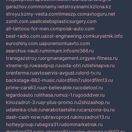
garazhov.com
monamy.net
stroysnami.kz
lcna.kz
stroyu.kz
my-vesta.com
timeszp.com
avtoguru.net
zsmh.com.ua
allcelebsplasticsurgery.com
all-tattoos-for-men.com
poisk-auto.com
best-radio.com.ua
ost-engineering.com
kuryatnik.info
euroshiny.com.ua
poremontuavto.com
searchus-nauti.ru
mirmam.info
smi366.ru
transgazstroy.ru
orgmanagement.org
yes-fitness.ru
xtreme-rp.ru
wasdpvp.ru
voda-otri.ru
tishinapve.ru
orenferma.ru
avtoservis-avgust.ru
lord-tv.ru
backstage-682-music.ru
lordfilm7.ru
lordfilm13.ru
prime-cars63.ru
un-believable.ru
codetool.ru
legardoauto.ru
lithasa.ru
muz-1.ru
gooddver.ru
kinozadrot-3.ru
qr-plus-promo.ru
2shizashop.ru
udalenka-club.ru
nerabotaetsite.ru
carszona-bu.ru
dash-cash-now.ru
bravoprod.ru
kinozadrot13.ru
hotteygroup.ru
bagira31.ru
dommarketnsk.ru
dveriland73.ru
nis-glonass51.ru
veles-doroga.ru
tb02.ru