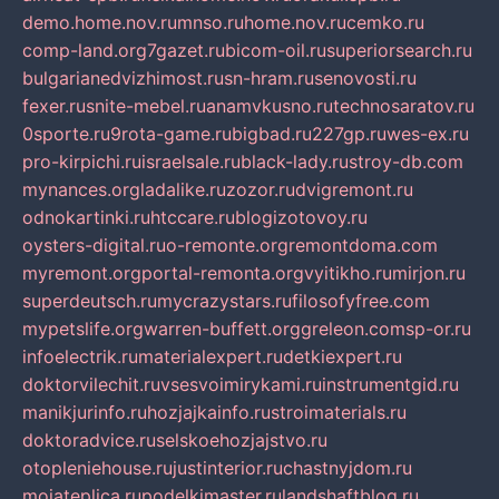
demo.home.nov.ru
mnso.ru
home.nov.ru
cemko.ru
comp-land.org
7gazet.ru
bicom-oil.ru
superiorsearch.ru
bulgarianedvizhimost.ru
sn-hram.ru
senovosti.ru
fexer.ru
snite-mebel.ru
anamvkusno.ru
technosaratov.ru
0sporte.ru
9rota-game.ru
bigbad.ru
227gp.ru
wes-ex.ru
pro-kirpichi.ru
israelsale.ru
black-lady.ru
stroy-db.com
mynances.org
ladalike.ru
zozor.ru
dvigremont.ru
odnokartinki.ru
htccare.ru
blogizotovoy.ru
oysters-digital.ru
o-remonte.org
remontdoma.com
myremont.org
portal-remonta.org
vyitikho.ru
mirjon.ru
superdeutsch.ru
mycrazystars.ru
filosofyfree.com
mypetslife.org
warren-buffett.org
greleon.com
sp-or.ru
infoelectrik.ru
materialexpert.ru
detkiexpert.ru
doktorvilechit.ru
vsesvoimirykami.ru
instrumentgid.ru
manikjurinfo.ru
hozjajkainfo.ru
stroimaterials.ru
doktoradvice.ru
selskoehozjajstvo.ru
otopleniehouse.ru
justinterior.ru
chastnyjdom.ru
mojateplica.ru
podelkimaster.ru
landshaftblog.ru