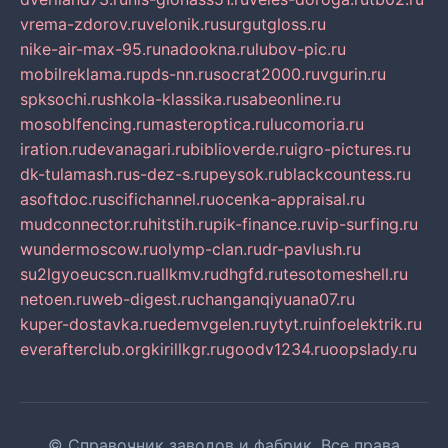
vrema-zdorov.ru
velonik.ru
surgutgloss.ru
nike-air-max-95.ru
nadookna.ru
lubov-pic.ru
mobilreklama.ru
pds-nn.ru
socrat2000.ru
vgurin.ru
spksochi.ru
shkola-klassika.ru
sabeonline.ru
mosoblfencing.ru
masteroptica.ru
lucomoria.ru
iration.ru
devanagari.ru
biblioverde.ru
igro-pictures.ru
dk-tulamash.ru
s-dez-s.ru
peysok.ru
blackcountess.ru
asoftdoc.ru
scifichannel.ru
ocenka-appraisal.ru
mudconnector.ru
hitstih.ru
pik-finance.ru
vip-surfing.ru
wundermoscow.ru
olymp-clan.ru
dr-pavlush.ru
su2lgyoeucscn.ru
allkmv.ru
dhgfd.ru
tesotomeshell.ru
netoen.ru
web-digest.ru
changanqiyuana07.ru
kuper-dostavka.ru
edemvgelen.ru
ytyt.ru
infoelektrik.ru
everafterclub.org
kirillkgr.ru
goodv1234.ru
oopslady.ru
© Справочник заводов и фабрик. Все права