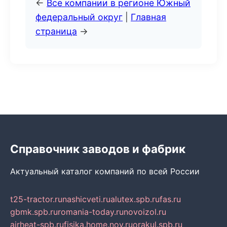
←
Все компании в регионе Южный
федеральный округ
|
Главная
страница
→
Справочник заводов и фабрик
Актуальный каталог компаний по всей России
t25-tractor.ru
nashicveti.ru
alutex.spb.ru
fas.ru
gbmk.spb.ru
romania-today.ru
novoizol.ru
airheat-spb.ru
fisika.home.nov.ru
orakul.spb.ru