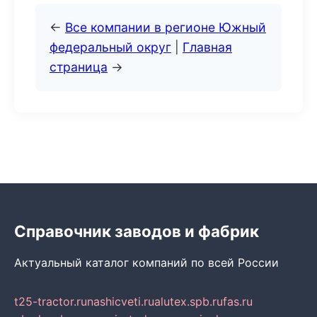
←
Все компании в регионе Южный
федеральный округ
|
Главная
страница
→
Справочник заводов и фабрик
Актуальный каталог компаний по всей России
t25-tractor.ru
nashicveti.ru
alutex.spb.ru
fas.ru