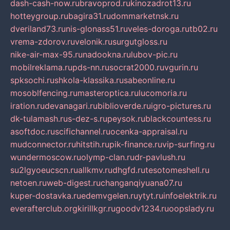
dash-cash-now.ru
bravoprod.ru
kinozadrot13.ru
hotteygroup.ru
bagira31.ru
dommarketnsk.ru
dveriland73.ru
nis-glonass51.ru
veles-doroga.ru
tb02.ru
vrema-zdorov.ru
velonik.ru
surgutgloss.ru
nike-air-max-95.ru
nadookna.ru
lubov-pic.ru
mobilreklama.ru
pds-nn.ru
socrat2000.ru
vgurin.ru
spksochi.ru
shkola-klassika.ru
sabeonline.ru
mosoblfencing.ru
masteroptica.ru
lucomoria.ru
iration.ru
devanagari.ru
biblioverde.ru
igro-pictures.ru
dk-tulamash.ru
s-dez-s.ru
peysok.ru
blackcountess.ru
asoftdoc.ru
scifichannel.ru
ocenka-appraisal.ru
mudconnector.ru
hitstih.ru
pik-finance.ru
vip-surfing.ru
wundermoscow.ru
olymp-clan.ru
dr-pavlush.ru
su2lgyoeucscn.ru
allkmv.ru
dhgfd.ru
tesotomeshell.ru
netoen.ru
web-digest.ru
changanqiyuana07.ru
kuper-dostavka.ru
edemvgelen.ru
ytyt.ru
infoelektrik.ru
everafterclub.org
kirillkgr.ru
goodv1234.ru
oopslady.ru