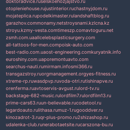
doktoradvice.ru
selskoehozjajstvo.ru
otopleniehouse.ru
justinterior.ru
chastnyjdom.ru
mojateplica.ru
podelkimaster.ru
landshaftblog.ru
garazhov.com
monamy.net
stroysnami.kz
lcna.kz
stroyu.kz
my-vesta.com
timeszp.com
avtoguru.net
zsmh.com.ua
allcelebsplasticsurgery.com
all-tattoos-for-men.com
poisk-auto.com
best-radio.com.ua
ost-engineering.com
kuryatnik.info
euroshiny.com.ua
poremontuavto.com
searchus-nauti.ru
mirmam.info
smi366.ru
transgazstroy.ru
orgmanagement.org
yes-fitness.ru
xtreme-rp.ru
wasdpvp.ru
voda-otri.ru
tishinapve.ru
orenferma.ru
avtoservis-avgust.ru
lord-tv.ru
backstage-682-music.ru
lordfilm7.ru
lordfilm13.ru
prime-cars63.ru
un-believable.ru
codetool.ru
legardoauto.ru
lithasa.ru
muz-1.ru
gooddver.ru
kinozadrot-3.ru
qr-plus-promo.ru
2shizashop.ru
udalenka-club.ru
nerabotaetsite.ru
carszona-bu.ru