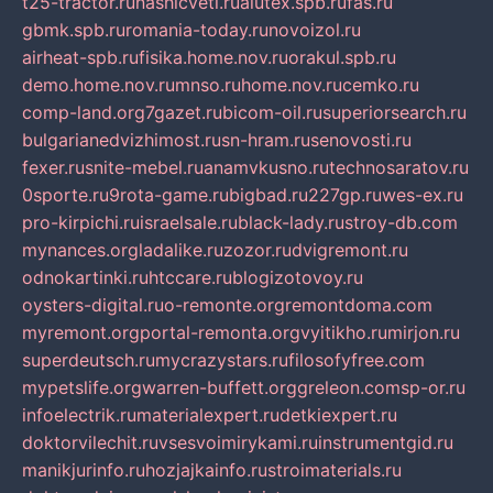
t25-tractor.ru
nashicveti.ru
alutex.spb.ru
fas.ru
gbmk.spb.ru
romania-today.ru
novoizol.ru
airheat-spb.ru
fisika.home.nov.ru
orakul.spb.ru
demo.home.nov.ru
mnso.ru
home.nov.ru
cemko.ru
comp-land.org
7gazet.ru
bicom-oil.ru
superiorsearch.ru
bulgarianedvizhimost.ru
sn-hram.ru
senovosti.ru
fexer.ru
snite-mebel.ru
anamvkusno.ru
technosaratov.ru
0sporte.ru
9rota-game.ru
bigbad.ru
227gp.ru
wes-ex.ru
pro-kirpichi.ru
israelsale.ru
black-lady.ru
stroy-db.com
mynances.org
ladalike.ru
zozor.ru
dvigremont.ru
odnokartinki.ru
htccare.ru
blogizotovoy.ru
oysters-digital.ru
o-remonte.org
remontdoma.com
myremont.org
portal-remonta.org
vyitikho.ru
mirjon.ru
superdeutsch.ru
mycrazystars.ru
filosofyfree.com
mypetslife.org
warren-buffett.org
greleon.com
sp-or.ru
infoelectrik.ru
materialexpert.ru
detkiexpert.ru
doktorvilechit.ru
vsesvoimirykami.ru
instrumentgid.ru
manikjurinfo.ru
hozjajkainfo.ru
stroimaterials.ru