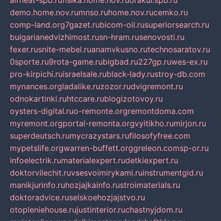
airheat-spb.ru
fisika.home.nov.ru
orakul.spb.ru
demo.home.nov.ru
mnso.ru
home.nov.ru
cemko.ru
comp-land.org
7gazet.ru
bicom-oil.ru
superiorsearch.ru
bulgarianedvizhimost.ru
sn-hram.ru
senovosti.ru
fexer.ru
snite-mebel.ru
anamvkusno.ru
technosaratov.ru
0sporte.ru
9rota-game.ru
bigbad.ru
227gp.ru
wes-ex.ru
pro-kirpichi.ru
israelsale.ru
black-lady.ru
stroy-db.com
mynances.org
ladalike.ru
zozor.ru
dvigremont.ru
odnokartinki.ru
htccare.ru
blogizotovoy.ru
oysters-digital.ru
o-remonte.org
remontdoma.com
myremont.org
portal-remonta.org
vyitikho.ru
mirjon.ru
superdeutsch.ru
mycrazystars.ru
filosofyfree.com
mypetslife.org
warren-buffett.org
greleon.com
sp-or.ru
infoelectrik.ru
materialexpert.ru
detkiexpert.ru
doktorvilechit.ru
vsesvoimirykami.ru
instrumentgid.ru
manikjurinfo.ru
hozjajkainfo.ru
stroimaterials.ru
doktoradvice.ru
selskoehozjajstvo.ru
otopleniehouse.ru
justinterior.ru
chastnyjdom.ru