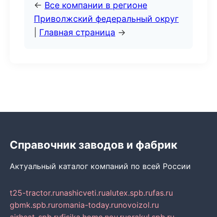
←
Все компании в регионе
Приволжский федеральный округ
|
Главная страница
→
Справочник заводов и фабрик
Актуальный каталог компаний по всей России
t25-tractor.ru
nashicveti.ru
alutex.spb.ru
fas.ru
gbmk.spb.ru
romania-today.ru
novoizol.ru