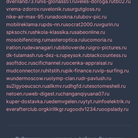
dveriland73.ru
nis-glonass51.ru
veles-doroga.ru
tb02.ru
vrema-zdorov.ru
velonik.ru
surgutgloss.ru
nike-air-max-95.ru
nadookna.ru
lubov-pic.ru
mobilreklama.ru
pds-nn.ru
socrat2000.ru
vgurin.ru
spksochi.ru
shkola-klassika.ru
sabeonline.ru
mosoblfencing.ru
masteroptica.ru
lucomoria.ru
iration.ru
devanagari.ru
biblioverde.ru
igro-pictures.ru
dk-tulamash.ru
s-dez-s.ru
peysok.ru
blackcountess.ru
asoftdoc.ru
scifichannel.ru
ocenka-appraisal.ru
mudconnector.ru
hitstih.ru
pik-finance.ru
vip-surfing.ru
wundermoscow.ru
olymp-clan.ru
dr-pavlush.ru
su2lgyoeucscn.ru
allkmv.ru
dhgfd.ru
tesotomeshell.ru
netoen.ru
web-digest.ru
changanqiyuana07.ru
kuper-dostavka.ru
edemvgelen.ru
ytyt.ru
infoelektrik.ru
everafterclub.org
kirillkgr.ru
goodv1234.ru
oopslady.ru