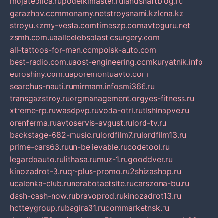
mojateplica.ru
podelkimaster.ru
landshaftblog.ru
garazhov.com
monamy.net
stroysnami.kz
lcna.kz
stroyu.kz
my-vesta.com
timeszp.com
avtoguru.net
zsmh.com.ua
allcelebsplasticsurgery.com
all-tattoos-for-men.com
poisk-auto.com
best-radio.com.ua
ost-engineering.com
kuryatnik.info
euroshiny.com.ua
poremontuavto.com
searchus-nauti.ru
mirmam.info
smi366.ru
transgazstroy.ru
orgmanagement.org
yes-fitness.ru
xtreme-rp.ru
wasdpvp.ru
voda-otri.ru
tishinapve.ru
orenferma.ru
avtoservis-avgust.ru
lord-tv.ru
backstage-682-music.ru
lordfilm7.ru
lordfilm13.ru
prime-cars63.ru
un-believable.ru
codetool.ru
legardoauto.ru
lithasa.ru
muz-1.ru
gooddver.ru
kinozadrot-3.ru
qr-plus-promo.ru
2shizashop.ru
udalenka-club.ru
nerabotaetsite.ru
carszona-bu.ru
dash-cash-now.ru
bravoprod.ru
kinozadrot13.ru
hotteygroup.ru
bagira31.ru
dommarketnsk.ru