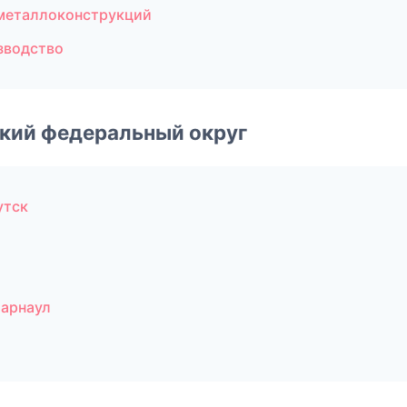
металлоконструкций
зводство
ский федеральный округ
утск
Барнаул