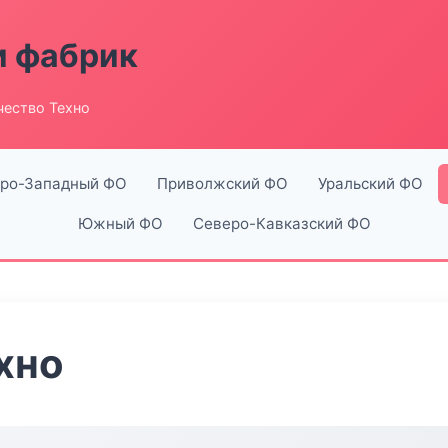
и фабрик
чество Техно
ро-Западный ФО
Приволжский ФО
Уральский ФО
Южный ФО
Северо-Кавказский ФО
хно