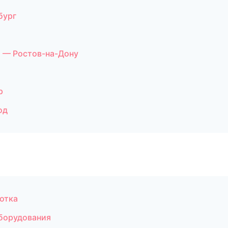
бург
 — Ростов-на-Дону
р
од
отка
борудования