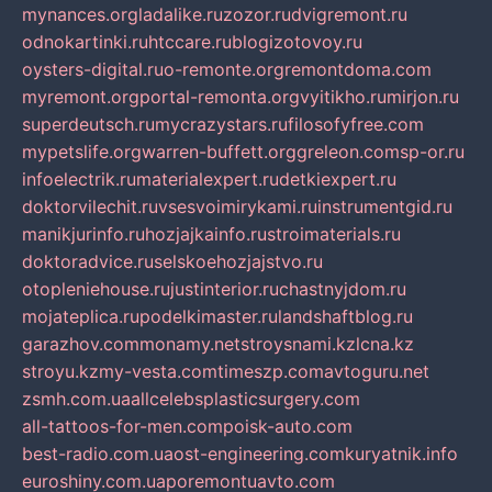
mynances.org
ladalike.ru
zozor.ru
dvigremont.ru
odnokartinki.ru
htccare.ru
blogizotovoy.ru
oysters-digital.ru
o-remonte.org
remontdoma.com
myremont.org
portal-remonta.org
vyitikho.ru
mirjon.ru
superdeutsch.ru
mycrazystars.ru
filosofyfree.com
mypetslife.org
warren-buffett.org
greleon.com
sp-or.ru
infoelectrik.ru
materialexpert.ru
detkiexpert.ru
doktorvilechit.ru
vsesvoimirykami.ru
instrumentgid.ru
manikjurinfo.ru
hozjajkainfo.ru
stroimaterials.ru
doktoradvice.ru
selskoehozjajstvo.ru
otopleniehouse.ru
justinterior.ru
chastnyjdom.ru
mojateplica.ru
podelkimaster.ru
landshaftblog.ru
garazhov.com
monamy.net
stroysnami.kz
lcna.kz
stroyu.kz
my-vesta.com
timeszp.com
avtoguru.net
zsmh.com.ua
allcelebsplasticsurgery.com
all-tattoos-for-men.com
poisk-auto.com
best-radio.com.ua
ost-engineering.com
kuryatnik.info
euroshiny.com.ua
poremontuavto.com