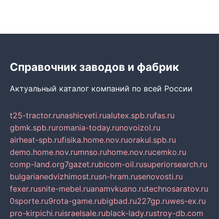
Справочник заводов и фабрик
Актуальный каталог компаний по всей России
t25-tractor.ru
nashicveti.ru
alutex.spb.ru
fas.ru
gbmk.spb.ru
romania-today.ru
novoizol.ru
airheat-spb.ru
fisika.home.nov.ru
orakul.spb.ru
demo.home.nov.ru
mnso.ru
home.nov.ru
cemko.ru
comp-land.org
7gazet.ru
bicom-oil.ru
superiorsearch.ru
bulgarianedvizhimost.ru
sn-hram.ru
senovosti.ru
fexer.ru
snite-mebel.ru
anamvkusno.ru
technosaratov.ru
0sporte.ru
9rota-game.ru
bigbad.ru
227gp.ru
wes-ex.ru
pro-kirpichi.ru
israelsale.ru
black-lady.ru
stroy-db.com