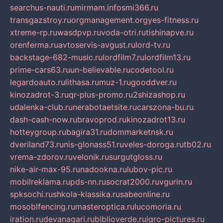
searchus-nauti.ru
mirmam.info
smi366.ru
transgazstroy.ru
orgmanagement.org
yes-fitness.ru
xtreme-rp.ru
wasdpvp.ru
voda-otri.ru
tishinapve.ru
orenferma.ru
avtoservis-avgust.ru
lord-tv.ru
backstage-682-music.ru
lordfilm7.ru
lordfilm13.ru
prime-cars63.ru
un-believable.ru
codetool.ru
legardoauto.ru
lithasa.ru
muz-1.ru
gooddver.ru
kinozadrot-3.ru
qr-plus-promo.ru
2shizashop.ru
udalenka-club.ru
nerabotaetsite.ru
carszona-bu.ru
dash-cash-now.ru
bravoprod.ru
kinozadrot13.ru
hotteygroup.ru
bagira31.ru
dommarketnsk.ru
dveriland73.ru
nis-glonass51.ru
veles-doroga.ru
tb02.ru
vrema-zdorov.ru
velonik.ru
surgutgloss.ru
nike-air-max-95.ru
nadookna.ru
lubov-pic.ru
mobilreklama.ru
pds-nn.ru
socrat2000.ru
vgurin.ru
spksochi.ru
shkola-klassika.ru
sabeonline.ru
mosoblfencing.ru
masteroptica.ru
lucomoria.ru
iration.ru
devanagari.ru
biblioverde.ru
igro-pictures.ru