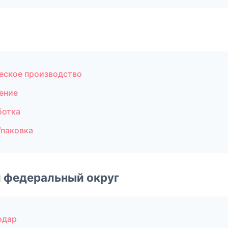
еское производство
ение
ботка
Упаковка
 федеральный округ
одар