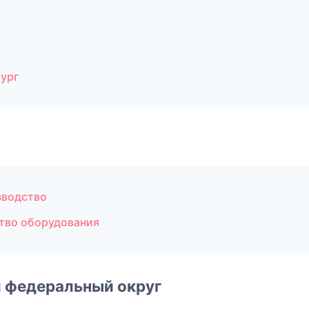
ург
зводство
тво оборудования
 федеральный округ