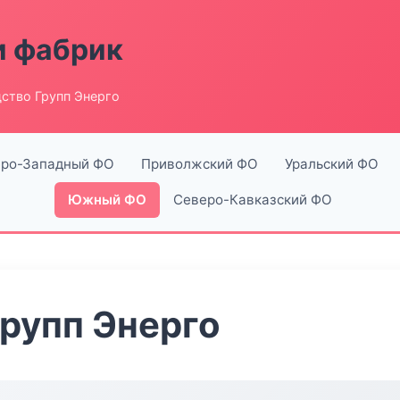
и фабрик
ство Групп Энерго
ро-Западный ФО
Приволжский ФО
Уральский ФО
Южный ФО
Северо-Кавказский ФО
рупп Энерго