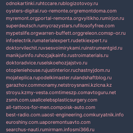
odnokartinki.ru
htccare.ru
blogizotovoy.ru
oysters-digital.ru
o-remonte.org
remontdoma.com
myremont.org
portal-remonta.org
vyitikho.ru
mirjon.ru
superdeutsch.ru
mycrazystars.ru
filosofyfree.com
mypetslife.org
warren-buffett.org
greleon.com
sp-or.ru
infoelectrik.ru
materialexpert.ru
detkiexpert.ru
doktorvilechit.ru
vsesvoimirykami.ru
instrumentgid.ru
manikjurinfo.ru
hozjajkainfo.ru
stroimaterials.ru
doktoradvice.ru
selskoehozjajstvo.ru
otopleniehouse.ru
justinterior.ru
chastnyjdom.ru
mojateplica.ru
podelkimaster.ru
landshaftblog.ru
garazhov.com
monamy.net
stroysnami.kz
lcna.kz
stroyu.kz
my-vesta.com
timeszp.com
avtoguru.net
zsmh.com.ua
allcelebsplasticsurgery.com
all-tattoos-for-men.com
poisk-auto.com
best-radio.com.ua
ost-engineering.com
kuryatnik.info
euroshiny.com.ua
poremontuavto.com
searchus-nauti.ru
mirmam.info
smi366.ru