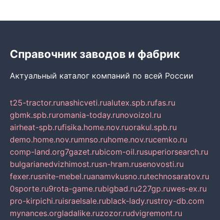
Справочник заводов и фабрик
Актуальный каталог компаний по всей России
t25-tractor.ru
nashicveti.ru
alutex.spb.ru
fas.ru
gbmk.spb.ru
romania-today.ru
novoizol.ru
airheat-spb.ru
fisika.home.nov.ru
orakul.spb.ru
demo.home.nov.ru
mnso.ru
home.nov.ru
cemko.ru
comp-land.org
7gazet.ru
bicom-oil.ru
superiorsearch.ru
bulgarianedvizhimost.ru
sn-hram.ru
senovosti.ru
fexer.ru
snite-mebel.ru
anamvkusno.ru
technosaratov.ru
0sporte.ru
9rota-game.ru
bigbad.ru
227gp.ru
wes-ex.ru
pro-kirpichi.ru
israelsale.ru
black-lady.ru
stroy-db.com
mynances.org
ladalike.ru
zozor.ru
dvigremont.ru