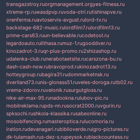
transgazstroy.ru
orgmanagement.org
yes-fitness.ru
xtreme-rp.ru
wasdpvp.ru
voda-otri.ru
tishinapve.ru
orenferma.ru
avtoservis-avgust.ru
lord-tv.ru
backstage-682-music.ru
lordfilm7.ru
lordfilm13.ru
prime-cars63.ru
un-believable.ru
codetool.ru
legardoauto.ru
lithasa.ru
muz-1.ru
gooddver.ru
kinozadrot-3.ru
qr-plus-promo.ru
2shizashop.ru
udalenka-club.ru
nerabotaetsite.ru
carszona-bu.ru
dash-cash-now.ru
bravoprod.ru
kinozadrot13.ru
hotteygroup.ru
bagira31.ru
dommarketnsk.ru
dveriland73.ru
nis-glonass51.ru
veles-doroga.ru
tb02.ru
vrema-zdorov.ru
velonik.ru
surgutgloss.ru
nike-air-max-95.ru
nadookna.ru
lubov-pic.ru
mobilreklama.ru
pds-nn.ru
socrat2000.ru
vgurin.ru
spksochi.ru
shkola-klassika.ru
sabeonline.ru
mosoblfencing.ru
masteroptica.ru
lucomoria.ru
iration.ru
devanagari.ru
biblioverde.ru
igro-pictures.ru
dk-tulamash.ru
s-dez-s.ru
peysok.ru
blackcountess.ru