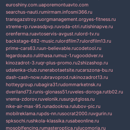
euroshiny.com.ua
poremontuavto.com
searchus-nauti.ru
mirmam.info
smi366.ru
transgazstroy.ru
orgmanagement.org
yes-fitness.ru
xtreme-rp.ru
wasdpvp.ru
voda-otri.ru
tishinapve.ru
orenferma.ru
avtoservis-avgust.ru
lord-tv.ru
backstage-682-music.ru
lordfilm7.ru
lordfilm13.ru
prime-cars63.ru
un-believable.ru
codetool.ru
legardoauto.ru
lithasa.ru
muz-1.ru
gooddver.ru
kinozadrot-3.ru
qr-plus-promo.ru
2shizashop.ru
udalenka-club.ru
nerabotaetsite.ru
carszona-bu.ru
dash-cash-now.ru
bravoprod.ru
kinozadrot13.ru
hotteygroup.ru
bagira31.ru
dommarketnsk.ru
dveriland73.ru
nis-glonass51.ru
veles-doroga.ru
tb02.ru
vrema-zdorov.ru
velonik.ru
surgutgloss.ru
nike-air-max-95.ru
nadookna.ru
lubov-pic.ru
mobilreklama.ru
pds-nn.ru
socrat2000.ru
vgurin.ru
spksochi.ru
shkola-klassika.ru
sabeonline.ru
mosoblfencing.ru
masteroptica.ru
lucomoria.ru