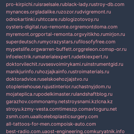
pro-kirpichi.ru
israelsale.ru
black-lady.ru
stroy-db.com
mynances.org
ladalike.ru
zozor.ru
dvigremont.ru
odnokartinki.ru
htccare.ru
blogizotovoy.ru
oysters-digital.ru
o-remonte.org
remontdoma.com
myremont.org
portal-remonta.org
vyitikho.ru
mirjon.ru
superdeutsch.ru
mycrazystars.ru
filosofyfree.com
mypetslife.org
warren-buffett.org
greleon.com
sp-or.ru
infoelectrik.ru
materialexpert.ru
detkiexpert.ru
doktorvilechit.ru
vsesvoimirykami.ru
instrumentgid.ru
manikjurinfo.ru
hozjajkainfo.ru
stroimaterials.ru
doktoradvice.ru
selskoehozjajstvo.ru
otopleniehouse.ru
justinterior.ru
chastnyjdom.ru
mojateplica.ru
podelkimaster.ru
landshaftblog.ru
garazhov.com
monamy.net
stroysnami.kz
lcna.kz
stroyu.kz
my-vesta.com
timeszp.com
avtoguru.net
zsmh.com.ua
allcelebsplasticsurgery.com
all-tattoos-for-men.com
poisk-auto.com
best-radio.com.ua
ost-engineering.com
kuryatnik.info