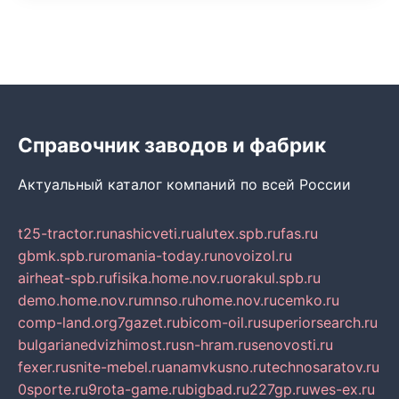
Справочник заводов и фабрик
Актуальный каталог компаний по всей России
t25-tractor.ru
nashicveti.ru
alutex.spb.ru
fas.ru
gbmk.spb.ru
romania-today.ru
novoizol.ru
airheat-spb.ru
fisika.home.nov.ru
orakul.spb.ru
demo.home.nov.ru
mnso.ru
home.nov.ru
cemko.ru
comp-land.org
7gazet.ru
bicom-oil.ru
superiorsearch.ru
bulgarianedvizhimost.ru
sn-hram.ru
senovosti.ru
fexer.ru
snite-mebel.ru
anamvkusno.ru
technosaratov.ru
0sporte.ru
9rota-game.ru
bigbad.ru
227gp.ru
wes-ex.ru