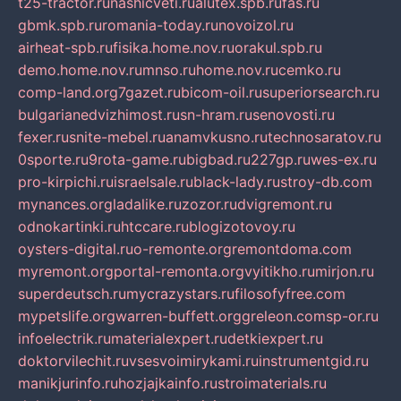
t25-tractor.ru
nashicveti.ru
alutex.spb.ru
fas.ru
gbmk.spb.ru
romania-today.ru
novoizol.ru
airheat-spb.ru
fisika.home.nov.ru
orakul.spb.ru
demo.home.nov.ru
mnso.ru
home.nov.ru
cemko.ru
comp-land.org
7gazet.ru
bicom-oil.ru
superiorsearch.ru
bulgarianedvizhimost.ru
sn-hram.ru
senovosti.ru
fexer.ru
snite-mebel.ru
anamvkusno.ru
technosaratov.ru
0sporte.ru
9rota-game.ru
bigbad.ru
227gp.ru
wes-ex.ru
pro-kirpichi.ru
israelsale.ru
black-lady.ru
stroy-db.com
mynances.org
ladalike.ru
zozor.ru
dvigremont.ru
odnokartinki.ru
htccare.ru
blogizotovoy.ru
oysters-digital.ru
o-remonte.org
remontdoma.com
myremont.org
portal-remonta.org
vyitikho.ru
mirjon.ru
superdeutsch.ru
mycrazystars.ru
filosofyfree.com
mypetslife.org
warren-buffett.org
greleon.com
sp-or.ru
infoelectrik.ru
materialexpert.ru
detkiexpert.ru
doktorvilechit.ru
vsesvoimirykami.ru
instrumentgid.ru
manikjurinfo.ru
hozjajkainfo.ru
stroimaterials.ru