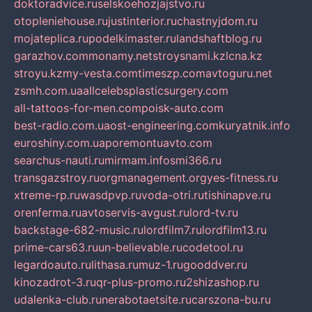
doktoradvice.ru
selskoehozjajstvo.ru
otopleniehouse.ru
justinterior.ru
chastnyjdom.ru
mojateplica.ru
podelkimaster.ru
landshaftblog.ru
garazhov.com
monamy.net
stroysnami.kz
lcna.kz
stroyu.kz
my-vesta.com
timeszp.com
avtoguru.net
zsmh.com.ua
allcelebsplasticsurgery.com
all-tattoos-for-men.com
poisk-auto.com
best-radio.com.ua
ost-engineering.com
kuryatnik.info
euroshiny.com.ua
poremontuavto.com
searchus-nauti.ru
mirmam.info
smi366.ru
transgazstroy.ru
orgmanagement.org
yes-fitness.ru
xtreme-rp.ru
wasdpvp.ru
voda-otri.ru
tishinapve.ru
orenferma.ru
avtoservis-avgust.ru
lord-tv.ru
backstage-682-music.ru
lordfilm7.ru
lordfilm13.ru
prime-cars63.ru
un-believable.ru
codetool.ru
legardoauto.ru
lithasa.ru
muz-1.ru
gooddver.ru
kinozadrot-3.ru
qr-plus-promo.ru
2shizashop.ru
udalenka-club.ru
nerabotaetsite.ru
carszona-bu.ru