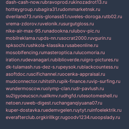
dash-cash-now.ru
bravoprod.ru
kinozadrot13.ru
hotteygroup.ru
bagira31.ru
dommarketnsk.ru
dveriland73.ru
nis-glonass51.ru
veles-doroga.ru
tb02.ru
vrema-zdorov.ru
velonik.ru
surgutgloss.ru
nike-air-max-95.ru
nadookna.ru
lubov-pic.ru
mobilreklama.ru
pds-nn.ru
socrat2000.ru
vgurin.ru
spksochi.ru
shkola-klassika.ru
sabeonline.ru
mosoblfencing.ru
masteroptica.ru
lucomoria.ru
iration.ru
devanagari.ru
biblioverde.ru
igro-pictures.ru
dk-tulamash.ru
s-dez-s.ru
peysok.ru
blackcountess.ru
asoftdoc.ru
scifichannel.ru
ocenka-appraisal.ru
mudconnector.ru
hitstih.ru
pik-finance.ru
vip-surfing.ru
wundermoscow.ru
olymp-clan.ru
dr-pavlush.ru
su2lgyoeucscn.ru
allkmv.ru
dhgfd.ru
tesotomeshell.ru
netoen.ru
web-digest.ru
changanqiyuana07.ru
kuper-dostavka.ru
edemvgelen.ru
ytyt.ru
infoelektrik.ru
everafterclub.org
kirillkgr.ru
goodv1234.ru
oopslady.ru