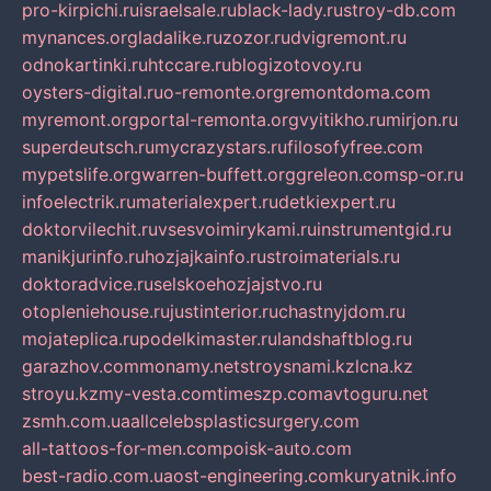
pro-kirpichi.ru
israelsale.ru
black-lady.ru
stroy-db.com
mynances.org
ladalike.ru
zozor.ru
dvigremont.ru
odnokartinki.ru
htccare.ru
blogizotovoy.ru
oysters-digital.ru
o-remonte.org
remontdoma.com
myremont.org
portal-remonta.org
vyitikho.ru
mirjon.ru
superdeutsch.ru
mycrazystars.ru
filosofyfree.com
mypetslife.org
warren-buffett.org
greleon.com
sp-or.ru
infoelectrik.ru
materialexpert.ru
detkiexpert.ru
doktorvilechit.ru
vsesvoimirykami.ru
instrumentgid.ru
manikjurinfo.ru
hozjajkainfo.ru
stroimaterials.ru
doktoradvice.ru
selskoehozjajstvo.ru
otopleniehouse.ru
justinterior.ru
chastnyjdom.ru
mojateplica.ru
podelkimaster.ru
landshaftblog.ru
garazhov.com
monamy.net
stroysnami.kz
lcna.kz
stroyu.kz
my-vesta.com
timeszp.com
avtoguru.net
zsmh.com.ua
allcelebsplasticsurgery.com
all-tattoos-for-men.com
poisk-auto.com
best-radio.com.ua
ost-engineering.com
kuryatnik.info