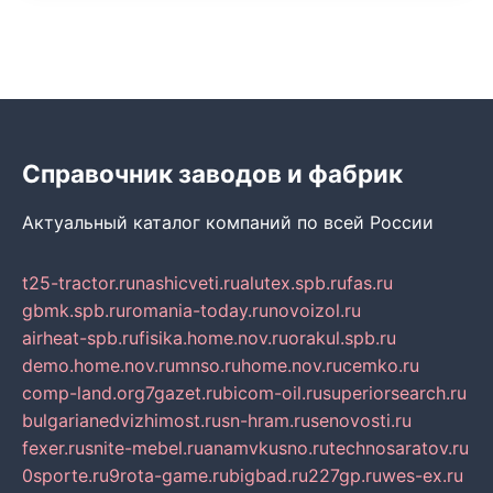
Справочник заводов и фабрик
Актуальный каталог компаний по всей России
t25-tractor.ru
nashicveti.ru
alutex.spb.ru
fas.ru
gbmk.spb.ru
romania-today.ru
novoizol.ru
airheat-spb.ru
fisika.home.nov.ru
orakul.spb.ru
demo.home.nov.ru
mnso.ru
home.nov.ru
cemko.ru
comp-land.org
7gazet.ru
bicom-oil.ru
superiorsearch.ru
bulgarianedvizhimost.ru
sn-hram.ru
senovosti.ru
fexer.ru
snite-mebel.ru
anamvkusno.ru
technosaratov.ru
0sporte.ru
9rota-game.ru
bigbad.ru
227gp.ru
wes-ex.ru