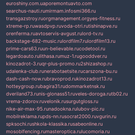
euroshiny.com.ua
poremontuavto.com
searchus-nauti.ru
mirmam.info
smi366.ru
transgazstroy.ru
orgmanagement.org
yes-fitness.ru
xtreme-rp.ru
wasdpvp.ru
voda-otri.ru
tishinapve.ru
orenferma.ru
avtoservis-avgust.ru
lord-tv.ru
backstage-682-music.ru
lordfilm7.ru
lordfilm13.ru
prime-cars63.ru
un-believable.ru
codetool.ru
legardoauto.ru
lithasa.ru
muz-1.ru
gooddver.ru
kinozadrot-3.ru
qr-plus-promo.ru
2shizashop.ru
udalenka-club.ru
nerabotaetsite.ru
carszona-bu.ru
dash-cash-now.ru
bravoprod.ru
kinozadrot13.ru
hotteygroup.ru
bagira31.ru
dommarketnsk.ru
dveriland73.ru
nis-glonass51.ru
veles-doroga.ru
tb02.ru
vrema-zdorov.ru
velonik.ru
surgutgloss.ru
nike-air-max-95.ru
nadookna.ru
lubov-pic.ru
mobilreklama.ru
pds-nn.ru
socrat2000.ru
vgurin.ru
spksochi.ru
shkola-klassika.ru
sabeonline.ru
mosoblfencing.ru
masteroptica.ru
lucomoria.ru