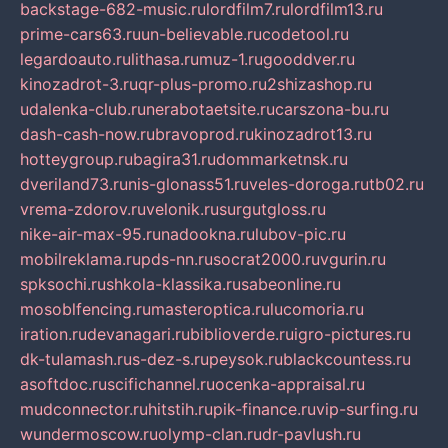
backstage-682-music.ru
lordfilm7.ru
lordfilm13.ru
prime-cars63.ru
un-believable.ru
codetool.ru
legardoauto.ru
lithasa.ru
muz-1.ru
gooddver.ru
kinozadrot-3.ru
qr-plus-promo.ru
2shizashop.ru
udalenka-club.ru
nerabotaetsite.ru
carszona-bu.ru
dash-cash-now.ru
bravoprod.ru
kinozadrot13.ru
hotteygroup.ru
bagira31.ru
dommarketnsk.ru
dveriland73.ru
nis-glonass51.ru
veles-doroga.ru
tb02.ru
vrema-zdorov.ru
velonik.ru
surgutgloss.ru
nike-air-max-95.ru
nadookna.ru
lubov-pic.ru
mobilreklama.ru
pds-nn.ru
socrat2000.ru
vgurin.ru
spksochi.ru
shkola-klassika.ru
sabeonline.ru
mosoblfencing.ru
masteroptica.ru
lucomoria.ru
iration.ru
devanagari.ru
biblioverde.ru
igro-pictures.ru
dk-tulamash.ru
s-dez-s.ru
peysok.ru
blackcountess.ru
asoftdoc.ru
scifichannel.ru
ocenka-appraisal.ru
mudconnector.ru
hitstih.ru
pik-finance.ru
vip-surfing.ru
wundermoscow.ru
olymp-clan.ru
dr-pavlush.ru