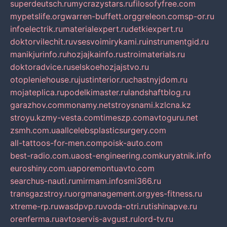
superdeutsch.ru
mycrazystars.ru
filosofyfree.com
mypetslife.org
warren-buffett.org
greleon.com
sp-or.ru
infoelectrik.ru
materialexpert.ru
detkiexpert.ru
doktorvilechit.ru
vsesvoimirykami.ru
instrumentgid.ru
manikjurinfo.ru
hozjajkainfo.ru
stroimaterials.ru
doktoradvice.ru
selskoehozjajstvo.ru
otopleniehouse.ru
justinterior.ru
chastnyjdom.ru
mojateplica.ru
podelkimaster.ru
landshaftblog.ru
garazhov.com
monamy.net
stroysnami.kz
lcna.kz
stroyu.kz
my-vesta.com
timeszp.com
avtoguru.net
zsmh.com.ua
allcelebsplasticsurgery.com
all-tattoos-for-men.com
poisk-auto.com
best-radio.com.ua
ost-engineering.com
kuryatnik.info
euroshiny.com.ua
poremontuavto.com
searchus-nauti.ru
mirmam.info
smi366.ru
transgazstroy.ru
orgmanagement.org
yes-fitness.ru
xtreme-rp.ru
wasdpvp.ru
voda-otri.ru
tishinapve.ru
orenferma.ru
avtoservis-avgust.ru
lord-tv.ru