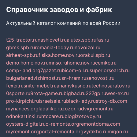
Справочник заводов и фабрик
Актуальный каталог компаний по всей России
t25-tractor.ru
nashicveti.ru
alutex.spb.ru
fas.ru
gbmk.spb.ru
romania-today.ru
novoizol.ru
airheat-spb.ru
fisika.home.nov.ru
orakul.spb.ru
demo.home.nov.ru
mnso.ru
home.nov.ru
cemko.ru
comp-land.org
7gazet.ru
bicom-oil.ru
superiorsearch.ru
bulgarianedvizhimost.ru
sn-hram.ru
senovosti.ru
fexer.ru
snite-mebel.ru
anamvkusno.ru
technosaratov.ru
0sporte.ru
9rota-game.ru
bigbad.ru
227gp.ru
wes-ex.ru
pro-kirpichi.ru
israelsale.ru
black-lady.ru
stroy-db.com
mynances.org
ladalike.ru
zozor.ru
dvigremont.ru
odnokartinki.ru
htccare.ru
blogizotovoy.ru
oysters-digital.ru
o-remonte.org
remontdoma.com
myremont.org
portal-remonta.org
vyitikho.ru
mirjon.ru