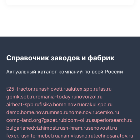
Справочник заводов и фабрик
Актуальный каталог компаний по всей России
t25-tractor.ru
nashicveti.ru
alutex.spb.ru
fas.ru
gbmk.spb.ru
romania-today.ru
novoizol.ru
airheat-spb.ru
fisika.home.nov.ru
orakul.spb.ru
demo.home.nov.ru
mnso.ru
home.nov.ru
cemko.ru
comp-land.org
7gazet.ru
bicom-oil.ru
superiorsearch.ru
bulgarianedvizhimost.ru
sn-hram.ru
senovosti.ru
fexer.ru
snite-mebel.ru
anamvkusno.ru
technosaratov.ru