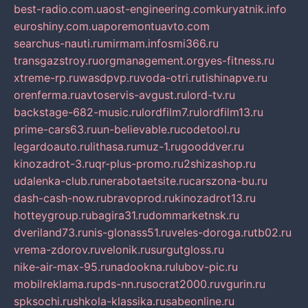
best-radio.com.ua
ost-engineering.com
kuryatnik.info
euroshiny.com.ua
poremontuavto.com
searchus-nauti.ru
mirmam.info
smi366.ru
transgazstroy.ru
orgmanagement.org
yes-fitness.ru
xtreme-rp.ru
wasdpvp.ru
voda-otri.ru
tishinapve.ru
orenferma.ru
avtoservis-avgust.ru
lord-tv.ru
backstage-682-music.ru
lordfilm7.ru
lordfilm13.ru
prime-cars63.ru
un-believable.ru
codetool.ru
legardoauto.ru
lithasa.ru
muz-1.ru
gooddver.ru
kinozadrot-3.ru
qr-plus-promo.ru
2shizashop.ru
udalenka-club.ru
nerabotaetsite.ru
carszona-bu.ru
dash-cash-now.ru
bravoprod.ru
kinozadrot13.ru
hotteygroup.ru
bagira31.ru
dommarketnsk.ru
dveriland73.ru
nis-glonass51.ru
veles-doroga.ru
tb02.ru
vrema-zdorov.ru
velonik.ru
surgutgloss.ru
nike-air-max-95.ru
nadookna.ru
lubov-pic.ru
mobilreklama.ru
pds-nn.ru
socrat2000.ru
vgurin.ru
spksochi.ru
shkola-klassika.ru
sabeonline.ru