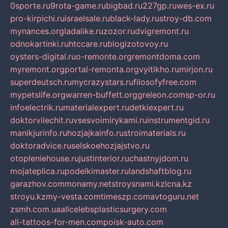
0sporte.ru
9rota-game.ru
bigbad.ru
227gp.ru
wes-ex.ru
pro-kirpichi.ru
israelsale.ru
black-lady.ru
stroy-db.com
mynances.org
ladalike.ru
zozor.ru
dvigremont.ru
odnokartinki.ru
htccare.ru
blogizotovoy.ru
oysters-digital.ru
o-remonte.org
remontdoma.com
myremont.org
portal-remonta.org
vyitikho.ru
mirjon.ru
superdeutsch.ru
mycrazystars.ru
filosofyfree.com
mypetslife.org
warren-buffett.org
greleon.com
sp-or.ru
infoelectrik.ru
materialexpert.ru
detkiexpert.ru
doktorvilechit.ru
vsesvoimirykami.ru
instrumentgid.ru
manikjurinfo.ru
hozjajkainfo.ru
stroimaterials.ru
doktoradvice.ru
selskoehozjajstvo.ru
otopleniehouse.ru
justinterior.ru
chastnyjdom.ru
mojateplica.ru
podelkimaster.ru
landshaftblog.ru
garazhov.com
monamy.net
stroysnami.kz
lcna.kz
stroyu.kz
my-vesta.com
timeszp.com
avtoguru.net
zsmh.com.ua
allcelebsplasticsurgery.com
all-tattoos-for-men.com
poisk-auto.com