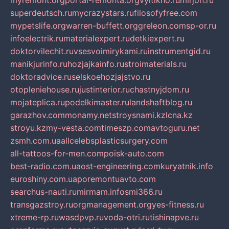
myremont.org
portal-remonta.org
vyitikho.ru
mirjon.ru
superdeutsch.ru
mycrazystars.ru
filosofyfree.com
mypetslife.org
warren-buffett.org
greleon.com
sp-or.ru
infoelectrik.ru
materialexpert.ru
detkiexpert.ru
doktorvilechit.ru
vsesvoimirykami.ru
instrumentgid.ru
manikjurinfo.ru
hozjajkainfo.ru
stroimaterials.ru
doktoradvice.ru
selskoehozjajstvo.ru
otopleniehouse.ru
justinterior.ru
chastnyjdom.ru
mojateplica.ru
podelkimaster.ru
landshaftblog.ru
garazhov.com
monamy.net
stroysnami.kz
lcna.kz
stroyu.kz
my-vesta.com
timeszp.com
avtoguru.net
zsmh.com.ua
allcelebsplasticsurgery.com
all-tattoos-for-men.com
poisk-auto.com
best-radio.com.ua
ost-engineering.com
kuryatnik.info
euroshiny.com.ua
poremontuavto.com
searchus-nauti.ru
mirmam.info
smi366.ru
transgazstroy.ru
orgmanagement.org
yes-fitness.ru
xtreme-rp.ru
wasdpvp.ru
voda-otri.ru
tishinapve.ru