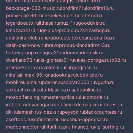
orenferma.ru
avtoservis-avgust.ru
lord-tv.ru
backstage-682-music.ru
lordfilm7.ru
lordfilm13.ru
prime-cars63.ru
un-believable.ru
codetool.ru
legardoauto.ru
lithasa.ru
muz-1.ru
gooddver.ru
kinozadrot-3.ru
qr-plus-promo.ru
2shizashop.ru
udalenka-club.ru
nerabotaetsite.ru
carszona-bu.ru
dash-cash-now.ru
bravoprod.ru
kinozadrot13.ru
hotteygroup.ru
bagira31.ru
dommarketnsk.ru
dveriland73.ru
nis-glonass51.ru
veles-doroga.ru
tb02.ru
vrema-zdorov.ru
velonik.ru
surgutgloss.ru
nike-air-max-95.ru
nadookna.ru
lubov-pic.ru
mobilreklama.ru
pds-nn.ru
socrat2000.ru
vgurin.ru
spksochi.ru
shkola-klassika.ru
sabeonline.ru
mosoblfencing.ru
masteroptica.ru
lucomoria.ru
iration.ru
devanagari.ru
biblioverde.ru
igro-pictures.ru
dk-tulamash.ru
s-dez-s.ru
peysok.ru
blackcountess.ru
asoftdoc.ru
scifichannel.ru
ocenka-appraisal.ru
mudconnector.ru
hitstih.ru
pik-finance.ru
vip-surfing.ru