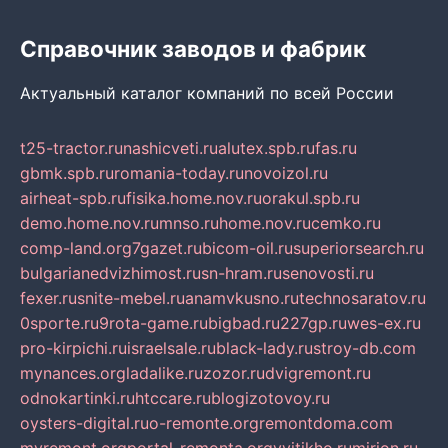
Справочник заводов и фабрик
Актуальный каталог компаний по всей России
t25-tractor.ru
nashicveti.ru
alutex.spb.ru
fas.ru
gbmk.spb.ru
romania-today.ru
novoizol.ru
airheat-spb.ru
fisika.home.nov.ru
orakul.spb.ru
demo.home.nov.ru
mnso.ru
home.nov.ru
cemko.ru
comp-land.org
7gazet.ru
bicom-oil.ru
superiorsearch.ru
bulgarianedvizhimost.ru
sn-hram.ru
senovosti.ru
fexer.ru
snite-mebel.ru
anamvkusno.ru
technosaratov.ru
0sporte.ru
9rota-game.ru
bigbad.ru
227gp.ru
wes-ex.ru
pro-kirpichi.ru
israelsale.ru
black-lady.ru
stroy-db.com
mynances.org
ladalike.ru
zozor.ru
dvigremont.ru
odnokartinki.ru
htccare.ru
blogizotovoy.ru
oysters-digital.ru
o-remonte.org
remontdoma.com