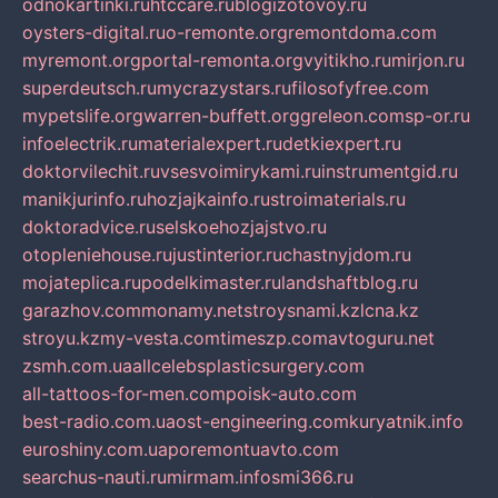
odnokartinki.ru
htccare.ru
blogizotovoy.ru
oysters-digital.ru
o-remonte.org
remontdoma.com
myremont.org
portal-remonta.org
vyitikho.ru
mirjon.ru
superdeutsch.ru
mycrazystars.ru
filosofyfree.com
mypetslife.org
warren-buffett.org
greleon.com
sp-or.ru
infoelectrik.ru
materialexpert.ru
detkiexpert.ru
doktorvilechit.ru
vsesvoimirykami.ru
instrumentgid.ru
manikjurinfo.ru
hozjajkainfo.ru
stroimaterials.ru
doktoradvice.ru
selskoehozjajstvo.ru
otopleniehouse.ru
justinterior.ru
chastnyjdom.ru
mojateplica.ru
podelkimaster.ru
landshaftblog.ru
garazhov.com
monamy.net
stroysnami.kz
lcna.kz
stroyu.kz
my-vesta.com
timeszp.com
avtoguru.net
zsmh.com.ua
allcelebsplasticsurgery.com
all-tattoos-for-men.com
poisk-auto.com
best-radio.com.ua
ost-engineering.com
kuryatnik.info
euroshiny.com.ua
poremontuavto.com
searchus-nauti.ru
mirmam.info
smi366.ru