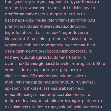
transgazstroy.ru
orgmanagement.org
yes-fitness.ru
xtreme-rp.ru
wasdpvp.ru
voda-otri.ru
tishinapve.ru
orenferma.ru
avtoservis-avgust.ru
lord-tv.ru
backstage-682-music.ru
lordfilm7.ru
lordfilm13.ru
prime-cars63.ru
un-believable.ru
codetool.ru
legardoauto.ru
lithasa.ru
muz-1.ru
gooddver.ru
kinozadrot-3.ru
qr-plus-promo.ru
2shizashop.ru
udalenka-club.ru
nerabotaetsite.ru
carszona-bu.ru
dash-cash-now.ru
bravoprod.ru
kinozadrot13.ru
hotteygroup.ru
bagira31.ru
dommarketnsk.ru
dveriland73.ru
nis-glonass51.ru
veles-doroga.ru
tb02.ru
vrema-zdorov.ru
velonik.ru
surgutgloss.ru
nike-air-max-95.ru
nadookna.ru
lubov-pic.ru
mobilreklama.ru
pds-nn.ru
socrat2000.ru
vgurin.ru
spksochi.ru
shkola-klassika.ru
sabeonline.ru
mosoblfencing.ru
masteroptica.ru
lucomoria.ru
iration.ru
devanagari.ru
biblioverde.ru
igro-pictures.ru
dk-tulamash.ru
s-dez-s.ru
peysok.ru
blackcountess.ru