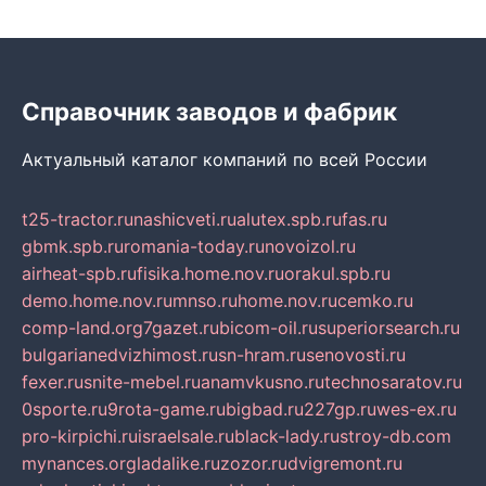
Справочник заводов и фабрик
Актуальный каталог компаний по всей России
t25-tractor.ru
nashicveti.ru
alutex.spb.ru
fas.ru
gbmk.spb.ru
romania-today.ru
novoizol.ru
airheat-spb.ru
fisika.home.nov.ru
orakul.spb.ru
demo.home.nov.ru
mnso.ru
home.nov.ru
cemko.ru
comp-land.org
7gazet.ru
bicom-oil.ru
superiorsearch.ru
bulgarianedvizhimost.ru
sn-hram.ru
senovosti.ru
fexer.ru
snite-mebel.ru
anamvkusno.ru
technosaratov.ru
0sporte.ru
9rota-game.ru
bigbad.ru
227gp.ru
wes-ex.ru
pro-kirpichi.ru
israelsale.ru
black-lady.ru
stroy-db.com
mynances.org
ladalike.ru
zozor.ru
dvigremont.ru