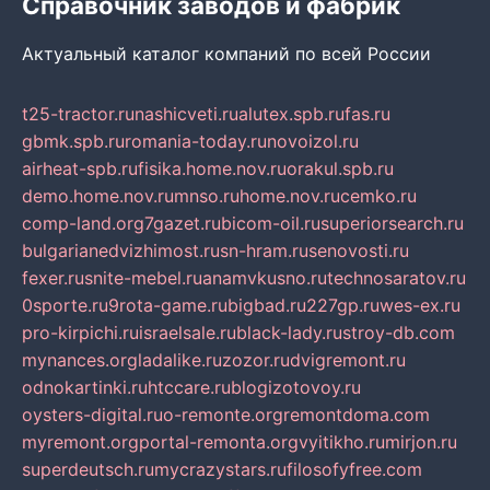
Справочник заводов и фабрик
Актуальный каталог компаний по всей России
t25-tractor.ru
nashicveti.ru
alutex.spb.ru
fas.ru
gbmk.spb.ru
romania-today.ru
novoizol.ru
airheat-spb.ru
fisika.home.nov.ru
orakul.spb.ru
demo.home.nov.ru
mnso.ru
home.nov.ru
cemko.ru
comp-land.org
7gazet.ru
bicom-oil.ru
superiorsearch.ru
bulgarianedvizhimost.ru
sn-hram.ru
senovosti.ru
fexer.ru
snite-mebel.ru
anamvkusno.ru
technosaratov.ru
0sporte.ru
9rota-game.ru
bigbad.ru
227gp.ru
wes-ex.ru
pro-kirpichi.ru
israelsale.ru
black-lady.ru
stroy-db.com
mynances.org
ladalike.ru
zozor.ru
dvigremont.ru
odnokartinki.ru
htccare.ru
blogizotovoy.ru
oysters-digital.ru
o-remonte.org
remontdoma.com
myremont.org
portal-remonta.org
vyitikho.ru
mirjon.ru
superdeutsch.ru
mycrazystars.ru
filosofyfree.com