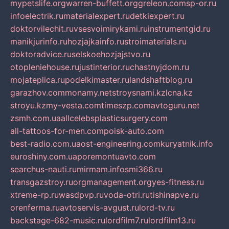
mypetslife.org
warren-buffett.org
greleon.com
sp-or.ru
infoelectrik.ru
materialexpert.ru
detkiexpert.ru
doktorvilechit.ru
vsesvoimirykami.ru
instrumentgid.ru
manikjurinfo.ru
hozjajkainfo.ru
stroimaterials.ru
doktoradvice.ru
selskoehozjajstvo.ru
otopleniehouse.ru
justinterior.ru
chastnyjdom.ru
mojateplica.ru
podelkimaster.ru
landshaftblog.ru
garazhov.com
monamy.net
stroysnami.kz
lcna.kz
stroyu.kz
my-vesta.com
timeszp.com
avtoguru.net
zsmh.com.ua
allcelebsplasticsurgery.com
all-tattoos-for-men.com
poisk-auto.com
best-radio.com.ua
ost-engineering.com
kuryatnik.info
euroshiny.com.ua
poremontuavto.com
searchus-nauti.ru
mirmam.info
smi366.ru
transgazstroy.ru
orgmanagement.org
yes-fitness.ru
xtreme-rp.ru
wasdpvp.ru
voda-otri.ru
tishinapve.ru
orenferma.ru
avtoservis-avgust.ru
lord-tv.ru
backstage-682-music.ru
lordfilm7.ru
lordfilm13.ru