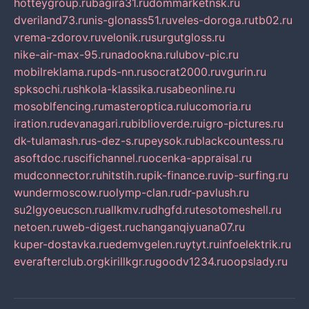
hotteygroup.ru
bagira31.ru
dommarketnsk.ru
dveriland73.ru
nis-glonass51.ru
veles-doroga.ru
tb02.ru
vrema-zdorov.ru
velonik.ru
surgutgloss.ru
nike-air-max-95.ru
nadookna.ru
lubov-pic.ru
mobilreklama.ru
pds-nn.ru
socrat2000.ru
vgurin.ru
spksochi.ru
shkola-klassika.ru
sabeonline.ru
mosoblfencing.ru
masteroptica.ru
lucomoria.ru
iration.ru
devanagari.ru
biblioverde.ru
igro-pictures.ru
dk-tulamash.ru
s-dez-s.ru
peysok.ru
blackcountess.ru
asoftdoc.ru
scifichannel.ru
ocenka-appraisal.ru
mudconnector.ru
hitstih.ru
pik-finance.ru
vip-surfing.ru
wundermoscow.ru
olymp-clan.ru
dr-pavlush.ru
su2lgyoeucscn.ru
allkmv.ru
dhgfd.ru
tesotomeshell.ru
netoen.ru
web-digest.ru
changanqiyuana07.ru
kuper-dostavka.ru
edemvgelen.ru
ytyt.ru
infoelektrik.ru
everafterclub.org
kirillkgr.ru
goodv1234.ru
oopslady.ru