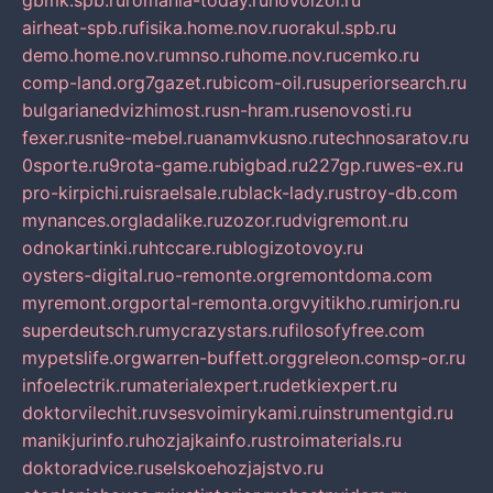
gbmk.spb.ru
romania-today.ru
novoizol.ru
airheat-spb.ru
fisika.home.nov.ru
orakul.spb.ru
demo.home.nov.ru
mnso.ru
home.nov.ru
cemko.ru
comp-land.org
7gazet.ru
bicom-oil.ru
superiorsearch.ru
bulgarianedvizhimost.ru
sn-hram.ru
senovosti.ru
fexer.ru
snite-mebel.ru
anamvkusno.ru
technosaratov.ru
0sporte.ru
9rota-game.ru
bigbad.ru
227gp.ru
wes-ex.ru
pro-kirpichi.ru
israelsale.ru
black-lady.ru
stroy-db.com
mynances.org
ladalike.ru
zozor.ru
dvigremont.ru
odnokartinki.ru
htccare.ru
blogizotovoy.ru
oysters-digital.ru
o-remonte.org
remontdoma.com
myremont.org
portal-remonta.org
vyitikho.ru
mirjon.ru
superdeutsch.ru
mycrazystars.ru
filosofyfree.com
mypetslife.org
warren-buffett.org
greleon.com
sp-or.ru
infoelectrik.ru
materialexpert.ru
detkiexpert.ru
doktorvilechit.ru
vsesvoimirykami.ru
instrumentgid.ru
manikjurinfo.ru
hozjajkainfo.ru
stroimaterials.ru
doktoradvice.ru
selskoehozjajstvo.ru