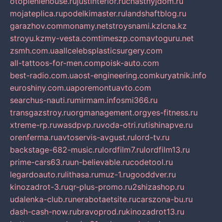
otopleniehouse.ru
justinterior.ru
chastnyjdom.ru
mojateplica.ru
podelkimaster.ru
landshaftblog.ru
garazhov.com
monamy.net
stroysnami.kz
lcna.kz
stroyu.kz
my-vesta.com
timeszp.com
avtoguru.net
zsmh.com.ua
allcelebsplasticsurgery.com
all-tattoos-for-men.com
poisk-auto.com
best-radio.com.ua
ost-engineering.com
kuryatnik.info
euroshiny.com.ua
poremontuavto.com
searchus-nauti.ru
mirmam.info
smi366.ru
transgazstroy.ru
orgmanagement.org
yes-fitness.ru
xtreme-rp.ru
wasdpvp.ru
voda-otri.ru
tishinapve.ru
orenferma.ru
avtoservis-avgust.ru
lord-tv.ru
backstage-682-music.ru
lordfilm7.ru
lordfilm13.ru
prime-cars63.ru
un-believable.ru
codetool.ru
legardoauto.ru
lithasa.ru
muz-1.ru
gooddver.ru
kinozadrot-3.ru
qr-plus-promo.ru
2shizashop.ru
udalenka-club.ru
nerabotaetsite.ru
carszona-bu.ru
dash-cash-now.ru
bravoprod.ru
kinozadrot13.ru