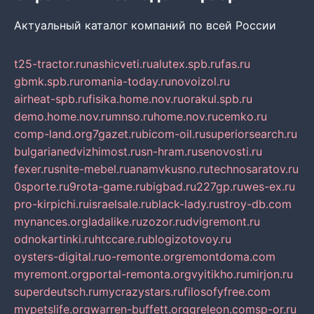
Актуальный каталог компаний по всей России
t25-tractor.ru
nashicveti.ru
alutex.spb.ru
fas.ru
gbmk.spb.ru
romania-today.ru
novoizol.ru
airheat-spb.ru
fisika.home.nov.ru
orakul.spb.ru
demo.home.nov.ru
mnso.ru
home.nov.ru
cemko.ru
comp-land.org
7gazet.ru
bicom-oil.ru
superiorsearch.ru
bulgarianedvizhimost.ru
sn-hram.ru
senovosti.ru
fexer.ru
snite-mebel.ru
anamvkusno.ru
technosaratov.ru
0sporte.ru
9rota-game.ru
bigbad.ru
227gp.ru
wes-ex.ru
pro-kirpichi.ru
israelsale.ru
black-lady.ru
stroy-db.com
mynances.org
ladalike.ru
zozor.ru
dvigremont.ru
odnokartinki.ru
htccare.ru
blogizotovoy.ru
oysters-digital.ru
o-remonte.org
remontdoma.com
myremont.org
portal-remonta.org
vyitikho.ru
mirjon.ru
superdeutsch.ru
mycrazystars.ru
filosofyfree.com
mypetslife.org
warren-buffett.org
greleon.com
sp-or.ru