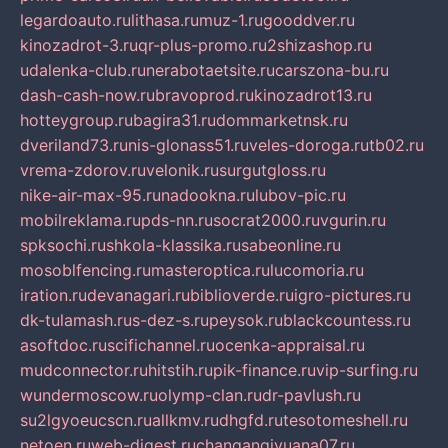
legardoauto.ru
lithasa.ru
muz-1.ru
gooddver.ru
kinozadrot-3.ru
qr-plus-promo.ru
2shizashop.ru
udalenka-club.ru
nerabotaetsite.ru
carszona-bu.ru
dash-cash-now.ru
bravoprod.ru
kinozadrot13.ru
hotteygroup.ru
bagira31.ru
dommarketnsk.ru
dveriland73.ru
nis-glonass51.ru
veles-doroga.ru
tb02.ru
vrema-zdorov.ru
velonik.ru
surgutgloss.ru
nike-air-max-95.ru
nadookna.ru
lubov-pic.ru
mobilreklama.ru
pds-nn.ru
socrat2000.ru
vgurin.ru
spksochi.ru
shkola-klassika.ru
sabeonline.ru
mosoblfencing.ru
masteroptica.ru
lucomoria.ru
iration.ru
devanagari.ru
biblioverde.ru
igro-pictures.ru
dk-tulamash.ru
s-dez-s.ru
peysok.ru
blackcountess.ru
asoftdoc.ru
scifichannel.ru
ocenka-appraisal.ru
mudconnector.ru
hitstih.ru
pik-finance.ru
vip-surfing.ru
wundermoscow.ru
olymp-clan.ru
dr-pavlush.ru
su2lgyoeucscn.ru
allkmv.ru
dhgfd.ru
tesotomeshell.ru
netoen.ru
web-digest.ru
changanqiyuana07.ru