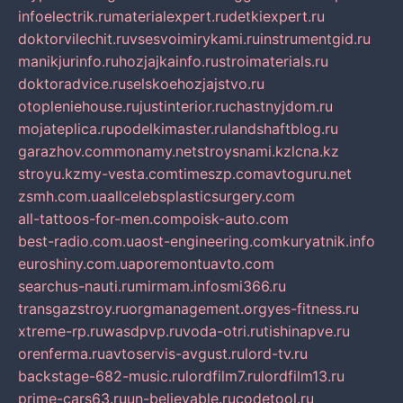
infoelectrik.ru
materialexpert.ru
detkiexpert.ru
doktorvilechit.ru
vsesvoimirykami.ru
instrumentgid.ru
manikjurinfo.ru
hozjajkainfo.ru
stroimaterials.ru
doktoradvice.ru
selskoehozjajstvo.ru
otopleniehouse.ru
justinterior.ru
chastnyjdom.ru
mojateplica.ru
podelkimaster.ru
landshaftblog.ru
garazhov.com
monamy.net
stroysnami.kz
lcna.kz
stroyu.kz
my-vesta.com
timeszp.com
avtoguru.net
zsmh.com.ua
allcelebsplasticsurgery.com
all-tattoos-for-men.com
poisk-auto.com
best-radio.com.ua
ost-engineering.com
kuryatnik.info
euroshiny.com.ua
poremontuavto.com
searchus-nauti.ru
mirmam.info
smi366.ru
transgazstroy.ru
orgmanagement.org
yes-fitness.ru
xtreme-rp.ru
wasdpvp.ru
voda-otri.ru
tishinapve.ru
orenferma.ru
avtoservis-avgust.ru
lord-tv.ru
backstage-682-music.ru
lordfilm7.ru
lordfilm13.ru
prime-cars63.ru
un-believable.ru
codetool.ru