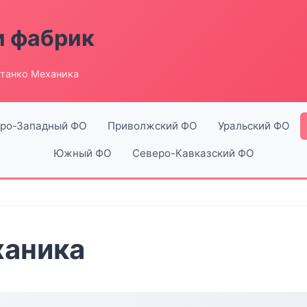
и фабрик
танко Механика
ро-Западный ФО
Приволжский ФО
Уральский ФО
Южный ФО
Северо-Кавказский ФО
ханика