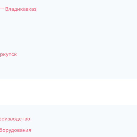
— Владикавказ
Иркутск
роизводство
оборудования