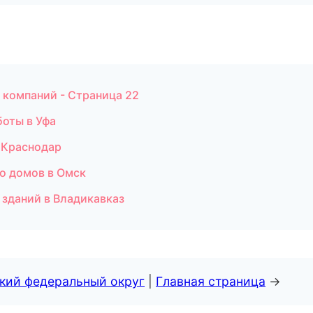
 компаний - Страница 22
боты в Уфа
 Краснодар
о домов в Омск
 зданий в Владикавказ
ский федеральный округ
|
Главная страница
→