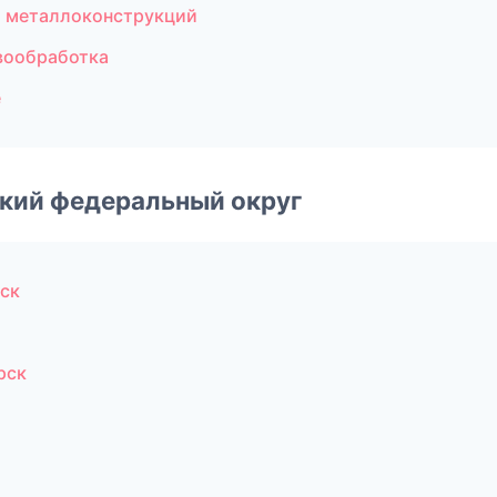
о металлоконструкций
вообработка
е
ский федеральный округ
ск
рск