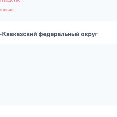
изводство
роение
о-Кавказский федеральный округ