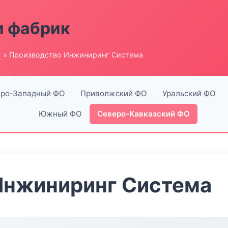
и фабрик
г
» Производство Инжиниринг Система
ро-Западный ФО
Приволжский ФО
Уральский ФО
Южный ФО
Северо-Кавказский ФО
Инжиниринг Система