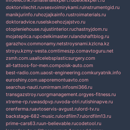
infoelectrik.ru
materialexpert.ru
detkiexpert.ru
doktorvilechit.ru
vsesvoimirykami.ru
instrumentgid.ru
manikjurinfo.ru
hozjajkainfo.ru
stroimaterials.ru
doktoradvice.ru
selskoehozjajstvo.ru
otopleniehouse.ru
justinterior.ru
chastnyjdom.ru
mojateplica.ru
podelkimaster.ru
landshaftblog.ru
garazhov.com
monamy.net
stroysnami.kz
lcna.kz
stroyu.kz
my-vesta.com
timeszp.com
avtoguru.net
zsmh.com.ua
allcelebsplasticsurgery.com
all-tattoos-for-men.com
poisk-auto.com
best-radio.com.ua
ost-engineering.com
kuryatnik.info
euroshiny.com.ua
poremontuavto.com
searchus-nauti.ru
mirmam.info
smi366.ru
transgazstroy.ru
orgmanagement.org
yes-fitness.ru
xtreme-rp.ru
wasdpvp.ru
voda-otri.ru
tishinapve.ru
orenferma.ru
avtoservis-avgust.ru
lord-tv.ru
backstage-682-music.ru
lordfilm7.ru
lordfilm13.ru
prime-cars63.ru
un-believable.ru
codetool.ru