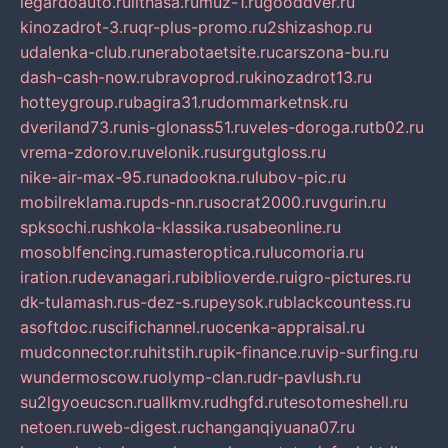
legardoauto.ru
lithasa.ru
muz-1.ru
gooddver.ru
kinozadrot-3.ru
qr-plus-promo.ru
2shizashop.ru
udalenka-club.ru
nerabotaetsite.ru
carszona-bu.ru
dash-cash-now.ru
bravoprod.ru
kinozadrot13.ru
hotteygroup.ru
bagira31.ru
dommarketnsk.ru
dveriland73.ru
nis-glonass51.ru
veles-doroga.ru
tb02.ru
vrema-zdorov.ru
velonik.ru
surgutgloss.ru
nike-air-max-95.ru
nadookna.ru
lubov-pic.ru
mobilreklama.ru
pds-nn.ru
socrat2000.ru
vgurin.ru
spksochi.ru
shkola-klassika.ru
sabeonline.ru
mosoblfencing.ru
masteroptica.ru
lucomoria.ru
iration.ru
devanagari.ru
biblioverde.ru
igro-pictures.ru
dk-tulamash.ru
s-dez-s.ru
peysok.ru
blackcountess.ru
asoftdoc.ru
scifichannel.ru
ocenka-appraisal.ru
mudconnector.ru
hitstih.ru
pik-finance.ru
vip-surfing.ru
wundermoscow.ru
olymp-clan.ru
dr-pavlush.ru
su2lgyoeucscn.ru
allkmv.ru
dhgfd.ru
tesotomeshell.ru
netoen.ru
web-digest.ru
changanqiyuana07.ru