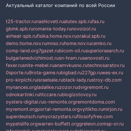
Актуальный каталог компаний по всей России
t25-tractor.ru
nashicveti.ru
alutex.spb.ru
fas.ru
gbmk.spb.ru
romania-today.ru
novoizol.ru
airheat-spb.ru
fisika.home.nov.ru
orakul.spb.ru
demo.home.nov.ru
mnso.ru
home.nov.ru
cemko.ru
comp-land.org
7gazet.ru
bicom-oil.ru
superiorsearch.ru
bulgarianedvizhimost.ru
sn-hram.ru
senovosti.ru
fexer.ru
snite-mebel.ru
anamvkusno.ru
technosaratov.ru
0sporte.ru
9rota-game.ru
bigbad.ru
227gp.ru
wes-ex.ru
pro-kirpichi.ru
israelsale.ru
black-lady.ru
stroy-db.com
mynances.org
ladalike.ru
zozor.ru
dvigremont.ru
odnokartinki.ru
htccare.ru
blogizotovoy.ru
oysters-digital.ru
o-remonte.org
remontdoma.com
myremont.org
portal-remonta.org
vyitikho.ru
mirjon.ru
superdeutsch.ru
mycrazystars.ru
filosofyfree.com
mypetslife.org
warren-buffett.org
greleon.com
sp-or.ru