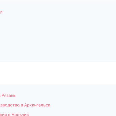
ул
 Рязань
зводство в Архангельск
ние в Нальчик