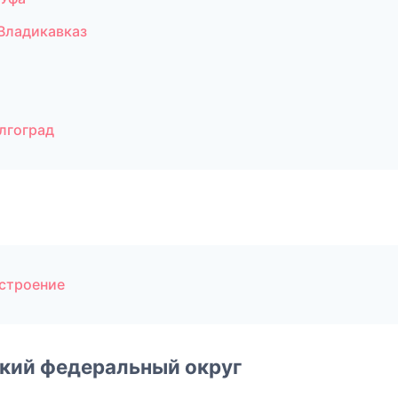
Владикавказ
лгоград
строение
ский федеральный округ