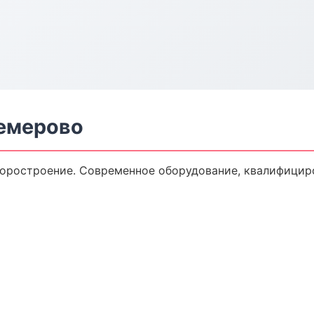
емерово
оростроение. Современное оборудование, квалифициро