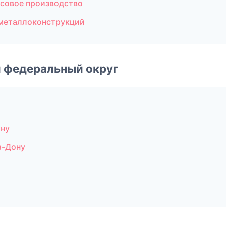
совое производство
 металлоконструкций
 федеральный округ
ону
а-Дону