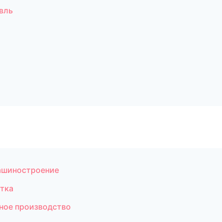
вль
ашиностроение
тка
ное производство