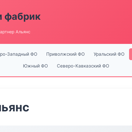
и фабрик
артнер Альянс
ро-Западный ФО
Приволжский ФО
Уральский ФО
Южный ФО
Северо-Кавказский ФО
льянс