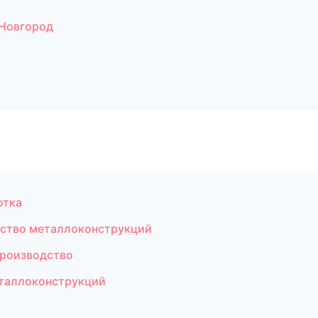
Новгород
отка
ство металлоконструкций
производство
еталлоконструкций