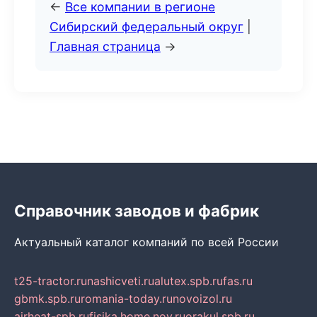
←
Все компании в регионе
Сибирский федеральный округ
|
Главная страница
→
Справочник заводов и фабрик
Актуальный каталог компаний по всей России
t25-tractor.ru
nashicveti.ru
alutex.spb.ru
fas.ru
gbmk.spb.ru
romania-today.ru
novoizol.ru
airheat-spb.ru
fisika.home.nov.ru
orakul.spb.ru