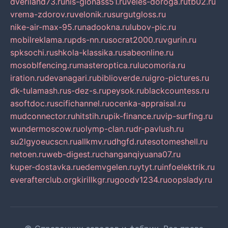
dveriland73.ru
nis-glonass51.ru
veles-doroga.ru
tb02.ru
vrema-zdorov.ru
velonik.ru
surgutgloss.ru
nike-air-max-95.ru
nadookna.ru
lubov-pic.ru
mobilreklama.ru
pds-nn.ru
socrat2000.ru
vgurin.ru
spksochi.ru
shkola-klassika.ru
sabeonline.ru
mosoblfencing.ru
masteroptica.ru
lucomoria.ru
iration.ru
devanagari.ru
biblioverde.ru
igro-pictures.ru
dk-tulamash.ru
s-dez-s.ru
peysok.ru
blackcountess.ru
asoftdoc.ru
scifichannel.ru
ocenka-appraisal.ru
mudconnector.ru
hitstih.ru
pik-finance.ru
vip-surfing.ru
wundermoscow.ru
olymp-clan.ru
dr-pavlush.ru
su2lgyoeucscn.ru
allkmv.ru
dhgfd.ru
tesotomeshell.ru
netoen.ru
web-digest.ru
changanqiyuana07.ru
kuper-dostavka.ru
edemvgelen.ru
ytyt.ru
infoelektrik.ru
everafterclub.org
kirillkgr.ru
goodv1234.ru
oopslady.ru