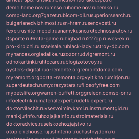
demo.home.nov.ru
mnso.ru
home.nov.ru
cemko.ru
comp-land.org
7gazet.ru
bicom-oil.ru
superiorsearch.ru
bulgarianedvizhimost.ru
sn-hram.ru
senovosti.ru
fexer.ru
snite-mebel.ru
anamvkusno.ru
technosaratov.ru
0sporte.ru
9rota-game.ru
bigbad.ru
227gp.ru
wes-ex.ru
pro-kirpichi.ru
israelsale.ru
black-lady.ru
stroy-db.com
mynances.org
ladalike.ru
zozor.ru
dvigremont.ru
odnokartinki.ru
htccare.ru
blogizotovoy.ru
oysters-digital.ru
o-remonte.org
remontdoma.com
myremont.org
portal-remonta.org
vyitikho.ru
mirjon.ru
superdeutsch.ru
mycrazystars.ru
filosofyfree.com
mypetslife.org
warren-buffett.org
greleon.com
sp-or.ru
infoelectrik.ru
materialexpert.ru
detkiexpert.ru
doktorvilechit.ru
vsesvoimirykami.ru
instrumentgid.ru
manikjurinfo.ru
hozjajkainfo.ru
stroimaterials.ru
doktoradvice.ru
selskoehozjajstvo.ru
otopleniehouse.ru
justinterior.ru
chastnyjdom.ru