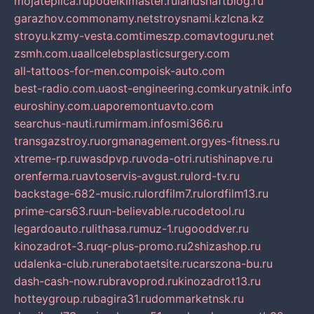
mojateplica.ru
podelkimaster.ru
landshaftblog.ru
garazhov.com
monamy.net
stroysnami.kz
lcna.kz
stroyu.kz
my-vesta.com
timeszp.com
avtoguru.net
zsmh.com.ua
allcelebsplasticsurgery.com
all-tattoos-for-men.com
poisk-auto.com
best-radio.com.ua
ost-engineering.com
kuryatnik.info
euroshiny.com.ua
poremontuavto.com
searchus-nauti.ru
mirmam.info
smi366.ru
transgazstroy.ru
orgmanagement.org
yes-fitness.ru
xtreme-rp.ru
wasdpvp.ru
voda-otri.ru
tishinapve.ru
orenferma.ru
avtoservis-avgust.ru
lord-tv.ru
backstage-682-music.ru
lordfilm7.ru
lordfilm13.ru
prime-cars63.ru
un-believable.ru
codetool.ru
legardoauto.ru
lithasa.ru
muz-1.ru
gooddver.ru
kinozadrot-3.ru
qr-plus-promo.ru
2shizashop.ru
udalenka-club.ru
nerabotaetsite.ru
carszona-bu.ru
dash-cash-now.ru
bravoprod.ru
kinozadrot13.ru
hotteygroup.ru
bagira31.ru
dommarketnsk.ru