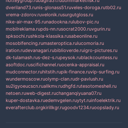
hotteygroup.ru
bagira31.ru
dommarketnsk.ru
dveriland73.ru
nis-glonass51.ru
veles-doroga.ru
tb02.ru
vrema-zdorov.ru
velonik.ru
surgutgloss.ru
nike-air-max-95.ru
nadookna.ru
lubov-pic.ru
mobilreklama.ru
pds-nn.ru
socrat2000.ru
vgurin.ru
spksochi.ru
shkola-klassika.ru
sabeonline.ru
mosoblfencing.ru
masteroptica.ru
lucomoria.ru
iration.ru
devanagari.ru
biblioverde.ru
igro-pictures.ru
dk-tulamash.ru
s-dez-s.ru
peysok.ru
blackcountess.ru
asoftdoc.ru
scifichannel.ru
ocenka-appraisal.ru
mudconnector.ru
hitstih.ru
pik-finance.ru
vip-surfing.ru
wundermoscow.ru
olymp-clan.ru
dr-pavlush.ru
su2lgyoeucscn.ru
allkmv.ru
dhgfd.ru
tesotomeshell.ru
netoen.ru
web-digest.ru
changanqiyuana07.ru
kuper-dostavka.ru
edemvgelen.ru
ytyt.ru
infoelektrik.ru
everafterclub.org
kirillkgr.ru
goodv1234.ru
oopslady.ru