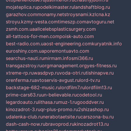
mojateplica.ru
podelkimaster.ru
landshaftblog.ru
garazhov.com
monamy.net
stroysnami.kz
lcna.kz
stroyu.kz
my-vesta.com
timeszp.com
avtoguru.net
zsmh.com.ua
allcelebsplasticsurgery.com
all-tattoos-for-men.com
poisk-auto.com
best-radio.com.ua
ost-engineering.com
kuryatnik.info
euroshiny.com.ua
poremontuavto.com
searchus-nauti.ru
mirmam.info
smi366.ru
transgazstroy.ru
orgmanagement.org
yes-fitness.ru
xtreme-rp.ru
wasdpvp.ru
voda-otri.ru
tishinapve.ru
orenferma.ru
avtoservis-avgust.ru
lord-tv.ru
backstage-682-music.ru
lordfilm7.ru
lordfilm13.ru
prime-cars63.ru
un-believable.ru
codetool.ru
legardoauto.ru
lithasa.ru
muz-1.ru
gooddver.ru
kinozadrot-3.ru
qr-plus-promo.ru
2shizashop.ru
udalenka-club.ru
nerabotaetsite.ru
carszona-bu.ru
dash-cash-now.ru
bravoprod.ru
kinozadrot13.ru