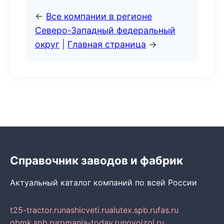
←
Все компании в регионе
Северо-Западный федеральный
округ
|
Главная страница
→
Справочник заводов и фабрик
Актуальный каталог компаний по всей России
t25-tractor.ru
nashicveti.ru
alutex.spb.ru
fas.ru
gbmk.spb.ru
romania-today.ru
novoizol.ru