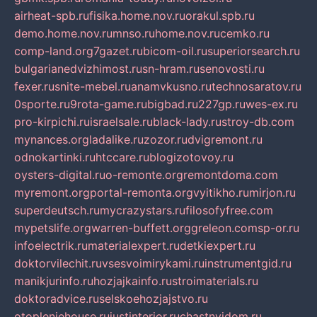
airheat-spb.ru
fisika.home.nov.ru
orakul.spb.ru
demo.home.nov.ru
mnso.ru
home.nov.ru
cemko.ru
comp-land.org
7gazet.ru
bicom-oil.ru
superiorsearch.ru
bulgarianedvizhimost.ru
sn-hram.ru
senovosti.ru
fexer.ru
snite-mebel.ru
anamvkusno.ru
technosaratov.ru
0sporte.ru
9rota-game.ru
bigbad.ru
227gp.ru
wes-ex.ru
pro-kirpichi.ru
israelsale.ru
black-lady.ru
stroy-db.com
mynances.org
ladalike.ru
zozor.ru
dvigremont.ru
odnokartinki.ru
htccare.ru
blogizotovoy.ru
oysters-digital.ru
o-remonte.org
remontdoma.com
myremont.org
portal-remonta.org
vyitikho.ru
mirjon.ru
superdeutsch.ru
mycrazystars.ru
filosofyfree.com
mypetslife.org
warren-buffett.org
greleon.com
sp-or.ru
infoelectrik.ru
materialexpert.ru
detkiexpert.ru
doktorvilechit.ru
vsesvoimirykami.ru
instrumentgid.ru
manikjurinfo.ru
hozjajkainfo.ru
stroimaterials.ru
doktoradvice.ru
selskoehozjajstvo.ru
otopleniehouse.ru
justinterior.ru
chastnyjdom.ru