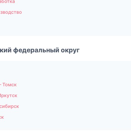
аботка
изводство
ский федеральный округ
— Томск
Иркутск
сибирск
ск