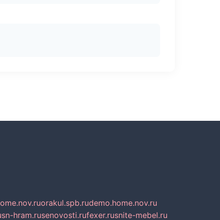
home.nov.ru
orakul.spb.ru
demo.home.nov.ru
u
sn-hram.ru
senovosti.ru
fexer.ru
snite-mebel.ru