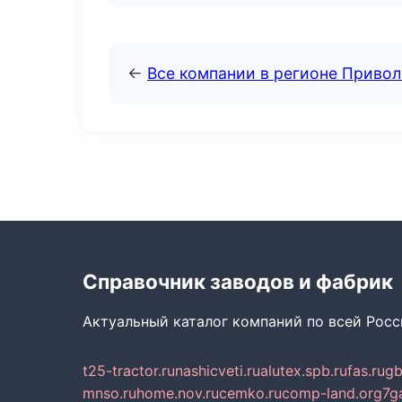
←
Все компании в регионе Приво
Справочник заводов и фабрик
Актуальный каталог компаний по всей Рос
t25-tractor.ru
nashicveti.ru
alutex.spb.ru
fas.ru
gb
mnso.ru
home.nov.ru
cemko.ru
comp-land.org
7g