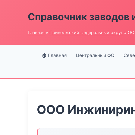
Справочник заводов 
Главная
»
Приволжский федеральный округ
» ОО
🏠 Главная
Центральный ФО
Севе
ООО Инжинирин