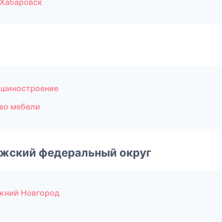
 Хабаровск
ашиностроение
во мебели
лжский федеральный округ
жний Новгород