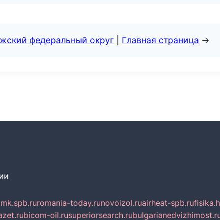
лжский федеральный округ
|
Главная страница
→
сии
mk.spb.ru
romania-today.ru
novoizol.ru
airheat-spb.ru
fisika.
azet.ru
bicom-oil.ru
superiorsearch.ru
bulgarianedvizhimost.r