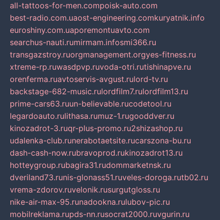
all-tattoos-for-men.com
poisk-auto.com
best-radio.com.ua
ost-engineering.com
kuryatnik.info
euroshiny.com.ua
poremontuavto.com
searchus-nauti.ru
mirmam.info
smi366.ru
transgazstroy.ru
orgmanagement.org
yes-fitness.ru
xtreme-rp.ru
wasdpvp.ru
voda-otri.ru
tishinapve.ru
orenferma.ru
avtoservis-avgust.ru
lord-tv.ru
backstage-682-music.ru
lordfilm7.ru
lordfilm13.ru
prime-cars63.ru
un-believable.ru
codetool.ru
legardoauto.ru
lithasa.ru
muz-1.ru
gooddver.ru
kinozadrot-3.ru
qr-plus-promo.ru
2shizashop.ru
udalenka-club.ru
nerabotaetsite.ru
carszona-bu.ru
dash-cash-now.ru
bravoprod.ru
kinozadrot13.ru
hotteygroup.ru
bagira31.ru
dommarketnsk.ru
dveriland73.ru
nis-glonass51.ru
veles-doroga.ru
tb02.ru
vrema-zdorov.ru
velonik.ru
surgutgloss.ru
nike-air-max-95.ru
nadookna.ru
lubov-pic.ru
mobilreklama.ru
pds-nn.ru
socrat2000.ru
vgurin.ru