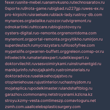
fexer.ru
snite-mebel.ru
anamvkusno.ru
technosaratov.ru
0sporte.ru
9rota-game.ru
bigbad.ru
227gp.ru
wes-ex.ru
pro-kirpichi.ru
israelsale.ru
black-lady.ru
stroy-db.com
mynances.org
ladalike.ru
zozor.ru
dvigremont.ru
odnokartinki.ru
htccare.ru
blogizotovoy.ru
oysters-digital.ru
o-remonte.org
remontdoma.com
myremont.org
portal-remonta.org
vyitikho.ru
mirjon.ru
superdeutsch.ru
mycrazystars.ru
filosofyfree.com
mypetslife.org
warren-buffett.org
greleon.com
sp-or.ru
infoelectrik.ru
materialexpert.ru
detkiexpert.ru
doktorvilechit.ru
vsesvoimirykami.ru
instrumentgid.ru
manikjurinfo.ru
hozjajkainfo.ru
stroimaterials.ru
doktoradvice.ru
selskoehozjajstvo.ru
otopleniehouse.ru
justinterior.ru
chastnyjdom.ru
mojateplica.ru
podelkimaster.ru
landshaftblog.ru
garazhov.com
monamy.net
stroysnami.kz
lcna.kz
stroyu.kz
my-vesta.com
timeszp.com
avtoguru.net
zsmh.com.ua
allcelebsplasticsurgery.com