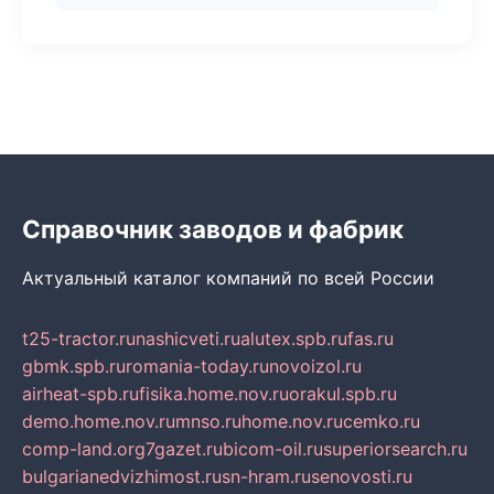
Справочник заводов и фабрик
Актуальный каталог компаний по всей России
t25-tractor.ru
nashicveti.ru
alutex.spb.ru
fas.ru
gbmk.spb.ru
romania-today.ru
novoizol.ru
airheat-spb.ru
fisika.home.nov.ru
orakul.spb.ru
demo.home.nov.ru
mnso.ru
home.nov.ru
cemko.ru
comp-land.org
7gazet.ru
bicom-oil.ru
superiorsearch.ru
bulgarianedvizhimost.ru
sn-hram.ru
senovosti.ru