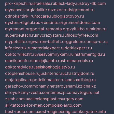
pro-kirpichi.ru
israelsale.ru
black-lady.ru
stroy-db.com
mynances.org
ladalike.ru
zozor.ru
dvigremont.ru
odnokartinki.ru
htccare.ru
blogizotovoy.ru
oysters-digital.ru
o-remonte.org
remontdoma.com
myremont.org
portal-remonta.org
vyitikho.ru
mirjon.ru
superdeutsch.ru
mycrazystars.ru
filosofyfree.com
mypetslife.org
warren-buffett.org
greleon.com
sp-or.ru
infoelectrik.ru
materialexpert.ru
detkiexpert.ru
doktorvilechit.ru
vsesvoimirykami.ru
instrumentgid.ru
manikjurinfo.ru
hozjajkainfo.ru
stroimaterials.ru
doktoradvice.ru
selskoehozjajstvo.ru
otopleniehouse.ru
justinterior.ru
chastnyjdom.ru
mojateplica.ru
podelkimaster.ru
landshaftblog.ru
garazhov.com
monamy.net
stroysnami.kz
lcna.kz
stroyu.kz
my-vesta.com
timeszp.com
avtoguru.net
zsmh.com.ua
allcelebsplasticsurgery.com
all-tattoos-for-men.com
poisk-auto.com
best-radio.com.ua
ost-engineering.com
kuryatnik.info