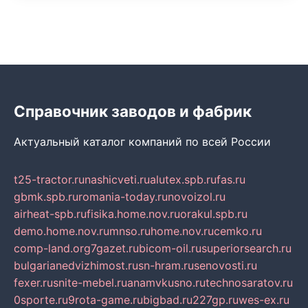
Справочник заводов и фабрик
Актуальный каталог компаний по всей России
t25-tractor.ru
nashicveti.ru
alutex.spb.ru
fas.ru
gbmk.spb.ru
romania-today.ru
novoizol.ru
airheat-spb.ru
fisika.home.nov.ru
orakul.spb.ru
demo.home.nov.ru
mnso.ru
home.nov.ru
cemko.ru
comp-land.org
7gazet.ru
bicom-oil.ru
superiorsearch.ru
bulgarianedvizhimost.ru
sn-hram.ru
senovosti.ru
fexer.ru
snite-mebel.ru
anamvkusno.ru
technosaratov.ru
0sporte.ru
9rota-game.ru
bigbad.ru
227gp.ru
wes-ex.ru