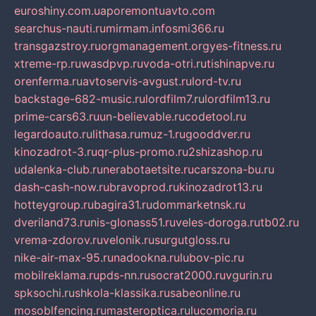
euroshiny.com.ua
poremontuavto.com
searchus-nauti.ru
mirmam.info
smi366.ru
transgazstroy.ru
orgmanagement.org
yes-fitness.ru
xtreme-rp.ru
wasdpvp.ru
voda-otri.ru
tishinapve.ru
orenferma.ru
avtoservis-avgust.ru
lord-tv.ru
backstage-682-music.ru
lordfilm7.ru
lordfilm13.ru
prime-cars63.ru
un-believable.ru
codetool.ru
legardoauto.ru
lithasa.ru
muz-1.ru
gooddver.ru
kinozadrot-3.ru
qr-plus-promo.ru
2shizashop.ru
udalenka-club.ru
nerabotaetsite.ru
carszona-bu.ru
dash-cash-now.ru
bravoprod.ru
kinozadrot13.ru
hotteygroup.ru
bagira31.ru
dommarketnsk.ru
dveriland73.ru
nis-glonass51.ru
veles-doroga.ru
tb02.ru
vrema-zdorov.ru
velonik.ru
surgutgloss.ru
nike-air-max-95.ru
nadookna.ru
lubov-pic.ru
mobilreklama.ru
pds-nn.ru
socrat2000.ru
vgurin.ru
spksochi.ru
shkola-klassika.ru
sabeonline.ru
mosoblfencing.ru
masteroptica.ru
lucomoria.ru