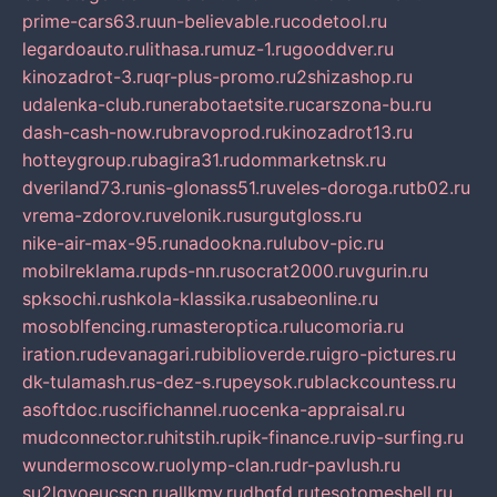
prime-cars63.ru
un-believable.ru
codetool.ru
legardoauto.ru
lithasa.ru
muz-1.ru
gooddver.ru
kinozadrot-3.ru
qr-plus-promo.ru
2shizashop.ru
udalenka-club.ru
nerabotaetsite.ru
carszona-bu.ru
dash-cash-now.ru
bravoprod.ru
kinozadrot13.ru
hotteygroup.ru
bagira31.ru
dommarketnsk.ru
dveriland73.ru
nis-glonass51.ru
veles-doroga.ru
tb02.ru
vrema-zdorov.ru
velonik.ru
surgutgloss.ru
nike-air-max-95.ru
nadookna.ru
lubov-pic.ru
mobilreklama.ru
pds-nn.ru
socrat2000.ru
vgurin.ru
spksochi.ru
shkola-klassika.ru
sabeonline.ru
mosoblfencing.ru
masteroptica.ru
lucomoria.ru
iration.ru
devanagari.ru
biblioverde.ru
igro-pictures.ru
dk-tulamash.ru
s-dez-s.ru
peysok.ru
blackcountess.ru
asoftdoc.ru
scifichannel.ru
ocenka-appraisal.ru
mudconnector.ru
hitstih.ru
pik-finance.ru
vip-surfing.ru
wundermoscow.ru
olymp-clan.ru
dr-pavlush.ru
su2lgyoeucscn.ru
allkmv.ru
dhgfd.ru
tesotomeshell.ru