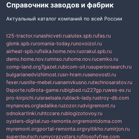
Справочник заводов и фабрик
Актуальный каталог компаний по всей России
t25-tractor.ru
nashicveti.ru
alutex.spb.ru
fas.ru
gbmk.spb.ru
romania-today.ru
novoizol.ru
airheat-spb.ru
fisika.home.nov.ru
orakul.spb.ru
demo.home.nov.ru
mnso.ru
home.nov.ru
cemko.ru
comp-land.org
7gazet.ru
bicom-oil.ru
superiorsearch.ru
bulgarianedvizhimost.ru
sn-hram.ru
senovosti.ru
fexer.ru
snite-mebel.ru
anamvkusno.ru
technosaratov.ru
0sporte.ru
9rota-game.ru
bigbad.ru
227gp.ru
wes-ex.ru
pro-kirpichi.ru
israelsale.ru
black-lady.ru
stroy-db.com
mynances.org
ladalike.ru
zozor.ru
dvigremont.ru
odnokartinki.ru
htccare.ru
blogizotovoy.ru
oysters-digital.ru
o-remonte.org
remontdoma.com
myremont.org
portal-remonta.org
vyitikho.ru
mirjon.ru
superdeutsch.ru
mycrazystars.ru
filosofyfree.com