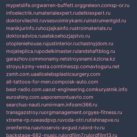
mypetslife.org
warren-buffett.org
greleon.com
sp-or.ru
infoelectrik.ru
materialexpert.ru
detkiexpert.ru
doktorvilechit.ru
vsesvoimirykami.ru
instrumentgid.ru
manikjurinfo.ru
hozjajkainfo.ru
stroimaterials.ru
doktoradvice.ru
selskoehozjajstvo.ru
otopleniehouse.ru
justinterior.ru
chastnyjdom.ru
mojateplica.ru
podelkimaster.ru
landshaftblog.ru
garazhov.com
monamy.net
stroysnami.kz
lcna.kz
stroyu.kz
my-vesta.com
timeszp.com
avtoguru.net
zsmh.com.ua
allcelebsplasticsurgery.com
all-tattoos-for-men.com
poisk-auto.com
best-radio.com.ua
ost-engineering.com
kuryatnik.info
euroshiny.com.ua
poremontuavto.com
searchus-nauti.ru
mirmam.info
smi366.ru
transgazstroy.ru
orgmanagement.org
yes-fitness.ru
xtreme-rp.ru
wasdpvp.ru
voda-otri.ru
tishinapve.ru
orenferma.ru
avtoservis-avgust.ru
lord-tv.ru
backstage-682-music.ru
lordfilm7.ru
lordfilm13.ru