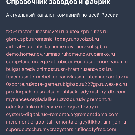
Справочник заводов и фабрик
Актуальный каталог компаний по всей России
t25-tractor.ru
nashicveti.ru
alutex.spb.ru
fas.ru
gbmk.spb.ru
romania-today.ru
novoizol.ru
airheat-spb.ru
fisika.home.nov.ru
orakul.spb.ru
demo.home.nov.ru
mnso.ru
home.nov.ru
cemko.ru
comp-land.org
7gazet.ru
bicom-oil.ru
superiorsearch.ru
bulgarianedvizhimost.ru
sn-hram.ru
senovosti.ru
fexer.ru
snite-mebel.ru
anamvkusno.ru
technosaratov.ru
0sporte.ru
9rota-game.ru
bigbad.ru
227gp.ru
wes-ex.ru
pro-kirpichi.ru
israelsale.ru
black-lady.ru
stroy-db.com
mynances.org
ladalike.ru
zozor.ru
dvigremont.ru
odnokartinki.ru
htccare.ru
blogizotovoy.ru
oysters-digital.ru
o-remonte.org
remontdoma.com
myremont.org
portal-remonta.org
vyitikho.ru
mirjon.ru
superdeutsch.ru
mycrazystars.ru
filosofyfree.com