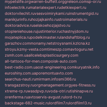
mypetslife.org
warren-buffett.org
greleon.com
sp-or.ru
infoelectrik.ru
materialexpert.ru
detkiexpert.ru
doktorvilechit.ru
vsesvoimirykami.ru
instrumentgid.ru
manikjurinfo.ru
hozjajkainfo.ru
stroimaterials.ru
doktoradvice.ru
selskoehozjajstvo.ru
otopleniehouse.ru
justinterior.ru
chastnyjdom.ru
mojateplica.ru
podelkimaster.ru
landshaftblog.ru
garazhov.com
monamy.net
stroysnami.kz
lcna.kz
stroyu.kz
my-vesta.com
timeszp.com
avtoguru.net
zsmh.com.ua
allcelebsplasticsurgery.com
all-tattoos-for-men.com
poisk-auto.com
best-radio.com.ua
ost-engineering.com
kuryatnik.info
euroshiny.com.ua
poremontuavto.com
searchus-nauti.ru
mirmam.info
smi366.ru
transgazstroy.ru
orgmanagement.org
yes-fitness.ru
xtreme-rp.ru
wasdpvp.ru
voda-otri.ru
tishinapve.ru
orenferma.ru
avtoservis-avgust.ru
lord-tv.ru
backstage-682-music.ru
lordfilm7.ru
lordfilm13.ru