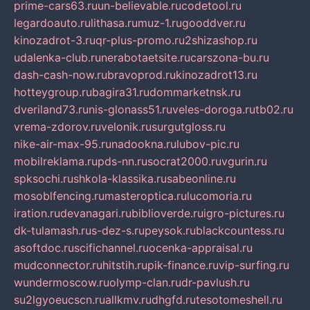
prime-cars63.ru
un-believable.ru
codetool.ru
legardoauto.ru
lithasa.ru
muz-1.ru
gooddver.ru
kinozadrot-3.ru
qr-plus-promo.ru
2shizashop.ru
udalenka-club.ru
nerabotaetsite.ru
carszona-bu.ru
dash-cash-now.ru
bravoprod.ru
kinozadrot13.ru
hotteygroup.ru
bagira31.ru
dommarketnsk.ru
dveriland73.ru
nis-glonass51.ru
veles-doroga.ru
tb02.ru
vrema-zdorov.ru
velonik.ru
surgutgloss.ru
nike-air-max-95.ru
nadookna.ru
lubov-pic.ru
mobilreklama.ru
pds-nn.ru
socrat2000.ru
vgurin.ru
spksochi.ru
shkola-klassika.ru
sabeonline.ru
mosoblfencing.ru
masteroptica.ru
lucomoria.ru
iration.ru
devanagari.ru
biblioverde.ru
igro-pictures.ru
dk-tulamash.ru
s-dez-s.ru
peysok.ru
blackcountess.ru
asoftdoc.ru
scifichannel.ru
ocenka-appraisal.ru
mudconnector.ru
hitstih.ru
pik-finance.ru
vip-surfing.ru
wundermoscow.ru
olymp-clan.ru
dr-pavlush.ru
su2lgyoeucscn.ru
allkmv.ru
dhgfd.ru
tesotomeshell.ru