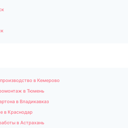
ск
ск
 производство в Кемерово
ромонтаж в Тюмень
ртона в Владикавказ
е в Краснодар
работы в Астрахань