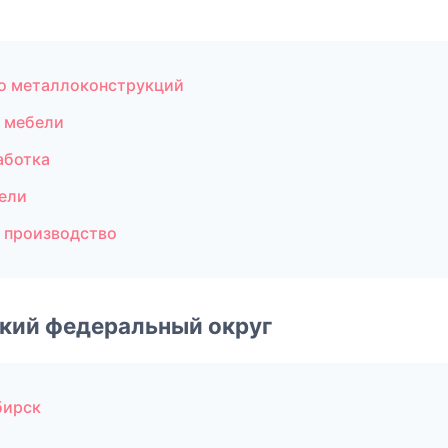
о металлоконструкций
 мебели
аботка
ели
 производство
ский федеральный округ
бирск