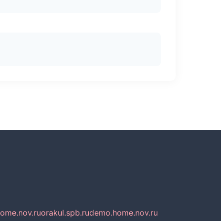
home.nov.ru
orakul.spb.ru
demo.home.nov.ru