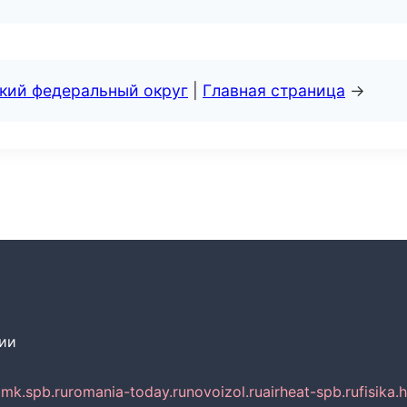
ский федеральный округ
|
Главная страница
→
сии
mk.spb.ru
romania-today.ru
novoizol.ru
airheat-spb.ru
fisika.