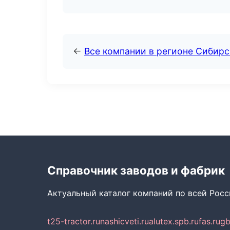
←
Все компании в регионе Сибир
Справочник заводов и фабрик
Актуальный каталог компаний по всей Рос
t25-tractor.ru
nashicveti.ru
alutex.spb.ru
fas.ru
gb