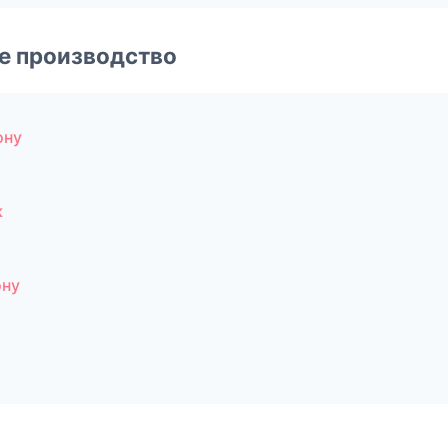
е производство
ону
к
ону