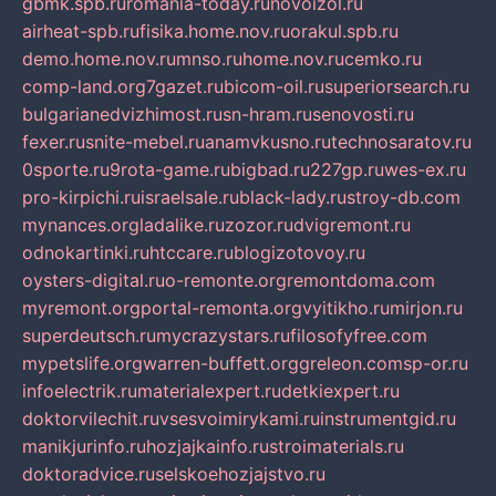
gbmk.spb.ru
romania-today.ru
novoizol.ru
airheat-spb.ru
fisika.home.nov.ru
orakul.spb.ru
demo.home.nov.ru
mnso.ru
home.nov.ru
cemko.ru
comp-land.org
7gazet.ru
bicom-oil.ru
superiorsearch.ru
bulgarianedvizhimost.ru
sn-hram.ru
senovosti.ru
fexer.ru
snite-mebel.ru
anamvkusno.ru
technosaratov.ru
0sporte.ru
9rota-game.ru
bigbad.ru
227gp.ru
wes-ex.ru
pro-kirpichi.ru
israelsale.ru
black-lady.ru
stroy-db.com
mynances.org
ladalike.ru
zozor.ru
dvigremont.ru
odnokartinki.ru
htccare.ru
blogizotovoy.ru
oysters-digital.ru
o-remonte.org
remontdoma.com
myremont.org
portal-remonta.org
vyitikho.ru
mirjon.ru
superdeutsch.ru
mycrazystars.ru
filosofyfree.com
mypetslife.org
warren-buffett.org
greleon.com
sp-or.ru
infoelectrik.ru
materialexpert.ru
detkiexpert.ru
doktorvilechit.ru
vsesvoimirykami.ru
instrumentgid.ru
manikjurinfo.ru
hozjajkainfo.ru
stroimaterials.ru
doktoradvice.ru
selskoehozjajstvo.ru