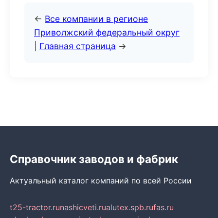
←
Все компании в регионе
Приволжский федеральный округ
|
Главная страница
→
Справочник заводов и фабрик
Актуальный каталог компаний по всей России
t25-tractor.ru
nashicveti.ru
alutex.spb.ru
fas.ru