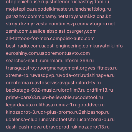
otopleniehouse.ru
justinterior.ru
chastnyjdom.ru
mojateplica.ru
podelkimaster.ru
landshaftblog.ru
garazhov.com
monamy.net
stroysnami.kz
lcna.kz
stroyu.kz
my-vesta.com
timeszp.com
avtoguru.net
zsmh.com.ua
allcelebsplasticsurgery.com
all-tattoos-for-men.com
poisk-auto.com
best-radio.com.ua
ost-engineering.com
kuryatnik.info
euroshiny.com.ua
poremontuavto.com
searchus-nauti.ru
mirmam.info
smi366.ru
transgazstroy.ru
orgmanagement.org
yes-fitness.ru
xtreme-rp.ru
wasdpvp.ru
voda-otri.ru
tishinapve.ru
orenferma.ru
avtoservis-avgust.ru
lord-tv.ru
backstage-682-music.ru
lordfilm7.ru
lordfilm13.ru
prime-cars63.ru
un-believable.ru
codetool.ru
legardoauto.ru
lithasa.ru
muz-1.ru
gooddver.ru
kinozadrot-3.ru
qr-plus-promo.ru
2shizashop.ru
udalenka-club.ru
nerabotaetsite.ru
carszona-bu.ru
dash-cash-now.ru
bravoprod.ru
kinozadrot13.ru