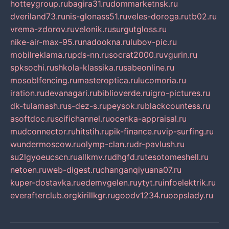
hotteygroup.ru
bagira31.ru
dommarketnsk.ru
dveriland73.ru
nis-glonass51.ru
veles-doroga.ru
tb02.ru
vrema-zdorov.ru
velonik.ru
surgutgloss.ru
nike-air-max-95.ru
nadookna.ru
lubov-pic.ru
mobilreklama.ru
pds-nn.ru
socrat2000.ru
vgurin.ru
spksochi.ru
shkola-klassika.ru
sabeonline.ru
mosoblfencing.ru
masteroptica.ru
lucomoria.ru
iration.ru
devanagari.ru
biblioverde.ru
igro-pictures.ru
dk-tulamash.ru
s-dez-s.ru
peysok.ru
blackcountess.ru
asoftdoc.ru
scifichannel.ru
ocenka-appraisal.ru
mudconnector.ru
hitstih.ru
pik-finance.ru
vip-surfing.ru
wundermoscow.ru
olymp-clan.ru
dr-pavlush.ru
su2lgyoeucscn.ru
allkmv.ru
dhgfd.ru
tesotomeshell.ru
netoen.ru
web-digest.ru
changanqiyuana07.ru
kuper-dostavka.ru
edemvgelen.ru
ytyt.ru
infoelektrik.ru
everafterclub.org
kirillkgr.ru
goodv1234.ru
oopslady.ru