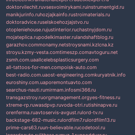
doktorvilechit.ru
vsesvoimirykami.ru
instrumentgid.ru
manikjurinfo.ru
hozjajkainfo.ru
stroimaterials.ru
doktoradvice.ru
selskoehozjajstvo.ru
otopleniehouse.ru
justinterior.ru
chastnyjdom.ru
mojateplica.ru
podelkimaster.ru
landshaftblog.ru
garazhov.com
monamy.net
stroysnami.kz
lcna.kz
stroyu.kz
my-vesta.com
timeszp.com
avtoguru.net
zsmh.com.ua
allcelebsplasticsurgery.com
all-tattoos-for-men.com
poisk-auto.com
best-radio.com.ua
ost-engineering.com
kuryatnik.info
euroshiny.com.ua
poremontuavto.com
searchus-nauti.ru
mirmam.info
smi366.ru
transgazstroy.ru
orgmanagement.org
yes-fitness.ru
xtreme-rp.ru
wasdpvp.ru
voda-otri.ru
tishinapve.ru
orenferma.ru
avtoservis-avgust.ru
lord-tv.ru
backstage-682-music.ru
lordfilm7.ru
lordfilm13.ru
prime-cars63.ru
un-believable.ru
codetool.ru