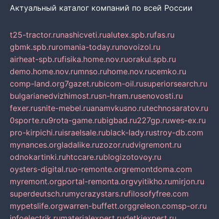
Актуальный каталог компаний по всей России
t25-tractor.ru
nashicveti.ru
alutex.spb.ru
fas.ru
gbmk.spb.ru
romania-today.ru
novoizol.ru
airheat-spb.ru
fisika.home.nov.ru
orakul.spb.ru
demo.home.nov.ru
mnso.ru
home.nov.ru
cemko.ru
comp-land.org
7gazet.ru
bicom-oil.ru
superiorsearch.ru
bulgarianedvizhimost.ru
sn-hram.ru
senovosti.ru
fexer.ru
snite-mebel.ru
anamvkusno.ru
technosaratov.ru
0sporte.ru
9rota-game.ru
bigbad.ru
227gp.ru
wes-ex.ru
pro-kirpichi.ru
israelsale.ru
black-lady.ru
stroy-db.com
mynances.org
ladalike.ru
zozor.ru
dvigremont.ru
odnokartinki.ru
htccare.ru
blogizotovoy.ru
oysters-digital.ru
o-remonte.org
remontdoma.com
myremont.org
portal-remonta.org
vyitikho.ru
mirjon.ru
superdeutsch.ru
mycrazystars.ru
filosofyfree.com
mypetslife.org
warren-buffett.org
greleon.com
sp-or.ru
infoelectrik.ru
materialexpert.ru
detkiexpert.ru