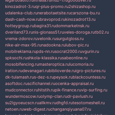
legardoauto.ru
lithasa.ru
muz-1.ru
gooddver.ru
kinozadrot-3.ru
qr-plus-promo.ru
2shizashop.ru
udalenka-club.ru
nerabotaetsite.ru
carszona-bu.ru
dash-cash-now.ru
bravoprod.ru
kinozadrot13.ru
hotteygroup.ru
bagira31.ru
dommarketnsk.ru
dveriland73.ru
nis-glonass51.ru
veles-doroga.ru
tb02.ru
vrema-zdorov.ru
velonik.ru
surgutgloss.ru
nike-air-max-95.ru
nadookna.ru
lubov-pic.ru
mobilreklama.ru
pds-nn.ru
socrat2000.ru
vgurin.ru
spksochi.ru
shkola-klassika.ru
sabeonline.ru
mosoblfencing.ru
masteroptica.ru
lucomoria.ru
iration.ru
devanagari.ru
biblioverde.ru
igro-pictures.ru
dk-tulamash.ru
s-dez-s.ru
peysok.ru
blackcountess.ru
asoftdoc.ru
scifichannel.ru
ocenka-appraisal.ru
mudconnector.ru
hitstih.ru
pik-finance.ru
vip-surfing.ru
wundermoscow.ru
olymp-clan.ru
dr-pavlush.ru
su2lgyoeucscn.ru
allkmv.ru
dhgfd.ru
tesotomeshell.ru
netoen.ru
web-digest.ru
changanqiyuana07.ru