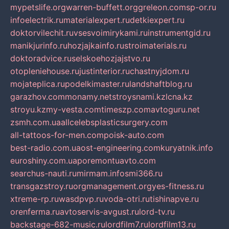
mypetslife.org
warren-buffett.org
greleon.com
sp-or.ru
infoelectrik.ru
materialexpert.ru
detkiexpert.ru
doktorvilechit.ru
vsesvoimirykami.ru
instrumentgid.ru
manikjurinfo.ru
hozjajkainfo.ru
stroimaterials.ru
doktoradvice.ru
selskoehozjajstvo.ru
otopleniehouse.ru
justinterior.ru
chastnyjdom.ru
mojateplica.ru
podelkimaster.ru
landshaftblog.ru
garazhov.com
monamy.net
stroysnami.kz
lcna.kz
stroyu.kz
my-vesta.com
timeszp.com
avtoguru.net
zsmh.com.ua
allcelebsplasticsurgery.com
all-tattoos-for-men.com
poisk-auto.com
best-radio.com.ua
ost-engineering.com
kuryatnik.info
euroshiny.com.ua
poremontuavto.com
searchus-nauti.ru
mirmam.info
smi366.ru
transgazstroy.ru
orgmanagement.org
yes-fitness.ru
xtreme-rp.ru
wasdpvp.ru
voda-otri.ru
tishinapve.ru
orenferma.ru
avtoservis-avgust.ru
lord-tv.ru
backstage-682-music.ru
lordfilm7.ru
lordfilm13.ru