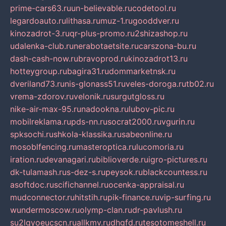
prime-cars63.ru
un-believable.ru
codetool.ru
legardoauto.ru
lithasa.ru
muz-1.ru
gooddver.ru
kinozadrot-3.ru
qr-plus-promo.ru
2shizashop.ru
udalenka-club.ru
nerabotaetsite.ru
carszona-bu.ru
dash-cash-now.ru
bravoprod.ru
kinozadrot13.ru
hotteygroup.ru
bagira31.ru
dommarketnsk.ru
dveriland73.ru
nis-glonass51.ru
veles-doroga.ru
tb02.ru
vrema-zdorov.ru
velonik.ru
surgutgloss.ru
nike-air-max-95.ru
nadookna.ru
lubov-pic.ru
mobilreklama.ru
pds-nn.ru
socrat2000.ru
vgurin.ru
spksochi.ru
shkola-klassika.ru
sabeonline.ru
mosoblfencing.ru
masteroptica.ru
lucomoria.ru
iration.ru
devanagari.ru
biblioverde.ru
igro-pictures.ru
dk-tulamash.ru
s-dez-s.ru
peysok.ru
blackcountess.ru
asoftdoc.ru
scifichannel.ru
ocenka-appraisal.ru
mudconnector.ru
hitstih.ru
pik-finance.ru
vip-surfing.ru
wundermoscow.ru
olymp-clan.ru
dr-pavlush.ru
su2lgyoeucscn.ru
allkmv.ru
dhgfd.ru
tesotomeshell.ru