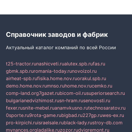
Справочник заводов и фабрик
Актуальный каталог компаний по всей России
t25-tractor.ru
nashicveti.ru
alutex.spb.ru
fas.ru
gbmk.spb.ru
romania-today.ru
novoizol.ru
airheat-spb.ru
fisika.home.nov.ru
orakul.spb.ru
demo.home.nov.ru
mnso.ru
home.nov.ru
cemko.ru
comp-land.org
7gazet.ru
bicom-oil.ru
superiorsearch.ru
bulgarianedvizhimost.ru
sn-hram.ru
senovosti.ru
fexer.ru
snite-mebel.ru
anamvkusno.ru
technosaratov.ru
0sporte.ru
9rota-game.ru
bigbad.ru
227gp.ru
wes-ex.ru
pro-kirpichi.ru
israelsale.ru
black-lady.ru
stroy-db.com
mynances.org
ladalike.ru
zozor.ru
dvigremont.ru