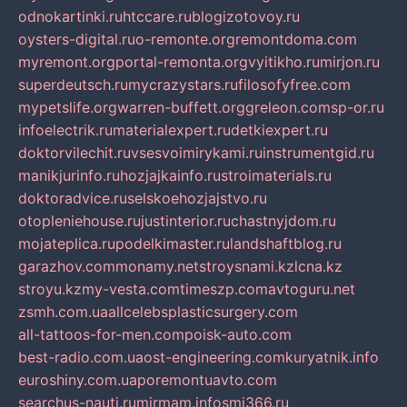
odnokartinki.ru
htccare.ru
blogizotovoy.ru
oysters-digital.ru
o-remonte.org
remontdoma.com
myremont.org
portal-remonta.org
vyitikho.ru
mirjon.ru
superdeutsch.ru
mycrazystars.ru
filosofyfree.com
mypetslife.org
warren-buffett.org
greleon.com
sp-or.ru
infoelectrik.ru
materialexpert.ru
detkiexpert.ru
doktorvilechit.ru
vsesvoimirykami.ru
instrumentgid.ru
manikjurinfo.ru
hozjajkainfo.ru
stroimaterials.ru
doktoradvice.ru
selskoehozjajstvo.ru
otopleniehouse.ru
justinterior.ru
chastnyjdom.ru
mojateplica.ru
podelkimaster.ru
landshaftblog.ru
garazhov.com
monamy.net
stroysnami.kz
lcna.kz
stroyu.kz
my-vesta.com
timeszp.com
avtoguru.net
zsmh.com.ua
allcelebsplasticsurgery.com
all-tattoos-for-men.com
poisk-auto.com
best-radio.com.ua
ost-engineering.com
kuryatnik.info
euroshiny.com.ua
poremontuavto.com
searchus-nauti.ru
mirmam.info
smi366.ru