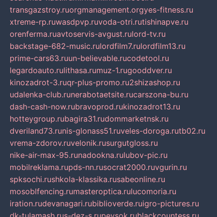
transgazstroy.ru
orgmanagement.org
yes-fitness.ru
xtreme-rp.ru
wasdpvp.ru
voda-otri.ru
tishinapve.ru
orenferma.ru
avtoservis-avgust.ru
lord-tv.ru
backstage-682-music.ru
lordfilm7.ru
lordfilm13.ru
prime-cars63.ru
un-believable.ru
codetool.ru
legardoauto.ru
lithasa.ru
muz-1.ru
gooddver.ru
kinozadrot-3.ru
qr-plus-promo.ru
2shizashop.ru
udalenka-club.ru
nerabotaetsite.ru
carszona-bu.ru
dash-cash-now.ru
bravoprod.ru
kinozadrot13.ru
hotteygroup.ru
bagira31.ru
dommarketnsk.ru
dveriland73.ru
nis-glonass51.ru
veles-doroga.ru
tb02.ru
vrema-zdorov.ru
velonik.ru
surgutgloss.ru
nike-air-max-95.ru
nadookna.ru
lubov-pic.ru
mobilreklama.ru
pds-nn.ru
socrat2000.ru
vgurin.ru
spksochi.ru
shkola-klassika.ru
sabeonline.ru
mosoblfencing.ru
masteroptica.ru
lucomoria.ru
iration.ru
devanagari.ru
biblioverde.ru
igro-pictures.ru
dk-tulamash.ru
s-dez-s.ru
peysok.ru
blackcountess.ru