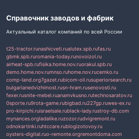
Справочник заводов и фабрик
Актуальный каталог компаний по всей России
t25-tractor.ru
nashicveti.ru
alutex.spb.ru
fas.ru
gbmk.spb.ru
romania-today.ru
novoizol.ru
airheat-spb.ru
fisika.home.nov.ru
orakul.spb.ru
demo.home.nov.ru
mnso.ru
home.nov.ru
cemko.ru
comp-land.org
7gazet.ru
bicom-oil.ru
superiorsearch.ru
bulgarianedvizhimost.ru
sn-hram.ru
senovosti.ru
fexer.ru
snite-mebel.ru
anamvkusno.ru
technosaratov.ru
0sporte.ru
9rota-game.ru
bigbad.ru
227gp.ru
wes-ex.ru
pro-kirpichi.ru
israelsale.ru
black-lady.ru
stroy-db.com
mynances.org
ladalike.ru
zozor.ru
dvigremont.ru
odnokartinki.ru
htccare.ru
blogizotovoy.ru
oysters-digital.ru
o-remonte.org
remontdoma.com