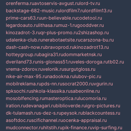
orenferma.ru
avtoservis-avgust.ru
lord-tv.ru
backstage-682-music.ru
lordfilm7.ru
lordfilm13.ru
prime-cars63.ru
un-believable.ru
codetool.ru
legardoauto.ru
lithasa.ru
muz-1.ru
gooddver.ru
kinozadrot-3.ru
qr-plus-promo.ru
2shizashop.ru
udalenka-club.ru
nerabotaetsite.ru
carszona-bu.ru
dash-cash-now.ru
bravoprod.ru
kinozadrot13.ru
hotteygroup.ru
bagira31.ru
dommarketnsk.ru
dveriland73.ru
nis-glonass51.ru
veles-doroga.ru
tb02.ru
vrema-zdorov.ru
velonik.ru
surgutgloss.ru
nike-air-max-95.ru
nadookna.ru
lubov-pic.ru
mobilreklama.ru
pds-nn.ru
socrat2000.ru
vgurin.ru
spksochi.ru
shkola-klassika.ru
sabeonline.ru
mosoblfencing.ru
masteroptica.ru
lucomoria.ru
iration.ru
devanagari.ru
biblioverde.ru
igro-pictures.ru
dk-tulamash.ru
s-dez-s.ru
peysok.ru
blackcountess.ru
asoftdoc.ru
scifichannel.ru
ocenka-appraisal.ru
mudconnector.ru
hitstih.ru
pik-finance.ru
vip-surfing.ru