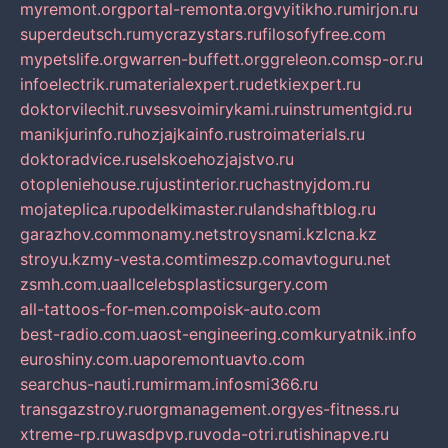
myremont.org
portal-remonta.org
vyitikho.ru
mirjon.ru
superdeutsch.ru
mycrazystars.ru
filosofyfree.com
mypetslife.org
warren-buffett.org
greleon.com
sp-or.ru
infoelectrik.ru
materialexpert.ru
detkiexpert.ru
doktorvilechit.ru
vsesvoimirykami.ru
instrumentgid.ru
manikjurinfo.ru
hozjajkainfo.ru
stroimaterials.ru
doktoradvice.ru
selskoehozjajstvo.ru
otopleniehouse.ru
justinterior.ru
chastnyjdom.ru
mojateplica.ru
podelkimaster.ru
landshaftblog.ru
garazhov.com
monamy.net
stroysnami.kz
lcna.kz
stroyu.kz
my-vesta.com
timeszp.com
avtoguru.net
zsmh.com.ua
allcelebsplasticsurgery.com
all-tattoos-for-men.com
poisk-auto.com
best-radio.com.ua
ost-engineering.com
kuryatnik.info
euroshiny.com.ua
poremontuavto.com
searchus-nauti.ru
mirmam.info
smi366.ru
transgazstroy.ru
orgmanagement.org
yes-fitness.ru
xtreme-rp.ru
wasdpvp.ru
voda-otri.ru
tishinapve.ru