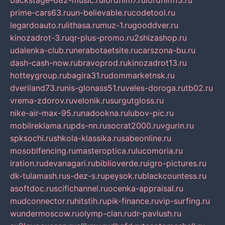
backstage-682-music.ru
lordfilm7.ru
lordfilm13.ru
prime-cars63.ru
un-believable.ru
codetool.ru
legardoauto.ru
lithasa.ru
muz-1.ru
gooddver.ru
kinozadrot-3.ru
qr-plus-promo.ru
2shizashop.ru
udalenka-club.ru
nerabotaetsite.ru
carszona-bu.ru
dash-cash-now.ru
bravoprod.ru
kinozadrot13.ru
hotteygroup.ru
bagira31.ru
dommarketnsk.ru
dveriland73.ru
nis-glonass51.ru
veles-doroga.ru
tb02.ru
vrema-zdorov.ru
velonik.ru
surgutgloss.ru
nike-air-max-95.ru
nadookna.ru
lubov-pic.ru
mobilreklama.ru
pds-nn.ru
socrat2000.ru
vgurin.ru
spksochi.ru
shkola-klassika.ru
sabeonline.ru
mosoblfencing.ru
masteroptica.ru
lucomoria.ru
iration.ru
devanagari.ru
biblioverde.ru
igro-pictures.ru
dk-tulamash.ru
s-dez-s.ru
peysok.ru
blackcountess.ru
asoftdoc.ru
scifichannel.ru
ocenka-appraisal.ru
mudconnector.ru
hitstih.ru
pik-finance.ru
vip-surfing.ru
wundermoscow.ru
olymp-clan.ru
dr-pavlush.ru