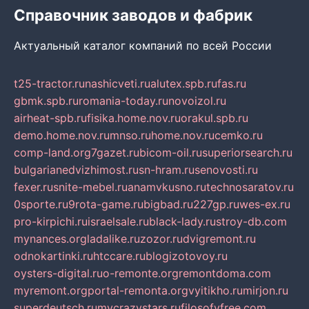
Справочник заводов и фабрик
Актуальный каталог компаний по всей России
t25-tractor.ru
nashicveti.ru
alutex.spb.ru
fas.ru
gbmk.spb.ru
romania-today.ru
novoizol.ru
airheat-spb.ru
fisika.home.nov.ru
orakul.spb.ru
demo.home.nov.ru
mnso.ru
home.nov.ru
cemko.ru
comp-land.org
7gazet.ru
bicom-oil.ru
superiorsearch.ru
bulgarianedvizhimost.ru
sn-hram.ru
senovosti.ru
fexer.ru
snite-mebel.ru
anamvkusno.ru
technosaratov.ru
0sporte.ru
9rota-game.ru
bigbad.ru
227gp.ru
wes-ex.ru
pro-kirpichi.ru
israelsale.ru
black-lady.ru
stroy-db.com
mynances.org
ladalike.ru
zozor.ru
dvigremont.ru
odnokartinki.ru
htccare.ru
blogizotovoy.ru
oysters-digital.ru
o-remonte.org
remontdoma.com
myremont.org
portal-remonta.org
vyitikho.ru
mirjon.ru
superdeutsch.ru
mycrazystars.ru
filosofyfree.com