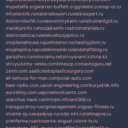
mypetslife.org
warren-buffett.org
greleon.com
sp-or.ru
infoelectrik.ru
materialexpert.ru
detkiexpert.ru
doktorvilechit.ru
vsesvoimirykami.ru
instrumentgid.ru
manikjurinfo.ru
hozjajkainfo.ru
stroimaterials.ru
doktoradvice.ru
selskoehozjajstvo.ru
otopleniehouse.ru
justinterior.ru
chastnyjdom.ru
mojateplica.ru
podelkimaster.ru
landshaftblog.ru
garazhov.com
monamy.net
stroysnami.kz
lcna.kz
stroyu.kz
my-vesta.com
timeszp.com
avtoguru.net
zsmh.com.ua
allcelebsplasticsurgery.com
all-tattoos-for-men.com
poisk-auto.com
best-radio.com.ua
ost-engineering.com
kuryatnik.info
euroshiny.com.ua
poremontuavto.com
searchus-nauti.ru
mirmam.info
smi366.ru
transgazstroy.ru
orgmanagement.org
yes-fitness.ru
xtreme-rp.ru
wasdpvp.ru
voda-otri.ru
tishinapve.ru
orenferma.ru
avtoservis-avgust.ru
lord-tv.ru