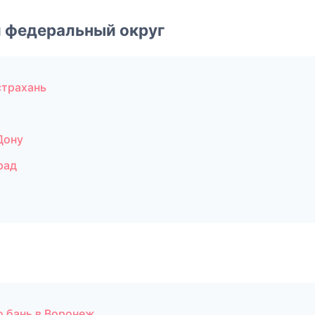
 федеральный округ
страхань
Дону
рад
о бань в Воронеж