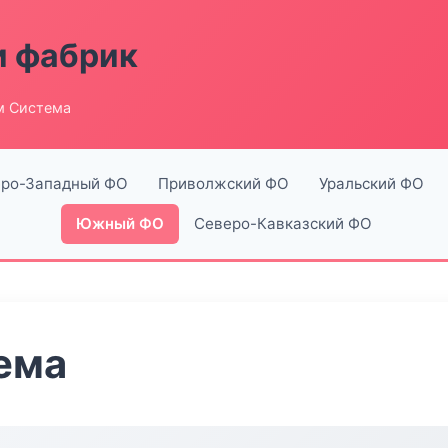
и фабрик
м Система
ро-Западный ФО
Приволжский ФО
Уральский ФО
Южный ФО
Северо-Кавказский ФО
ема