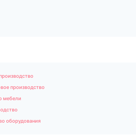
 производство
вое производство
о мебели
водство
во оборудования