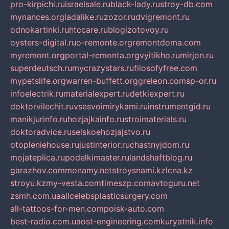
pro-kirpichi.ru
israelsale.ru
black-lady.ru
stroy-db.com
mynances.org
ladalike.ru
zozor.ru
dvigremont.ru
odnokartinki.ru
htccare.ru
blogizotovoy.ru
oysters-digital.ru
o-remonte.org
remontdoma.com
myremont.org
portal-remonta.org
vyitikho.ru
mirjon.ru
superdeutsch.ru
mycrazystars.ru
filosofyfree.com
mypetslife.org
warren-buffett.org
greleon.com
sp-or.ru
infoelectrik.ru
materialexpert.ru
detkiexpert.ru
doktorvilechit.ru
vsesvoimirykami.ru
instrumentgid.ru
manikjurinfo.ru
hozjajkainfo.ru
stroimaterials.ru
doktoradvice.ru
selskoehozjajstvo.ru
otopleniehouse.ru
justinterior.ru
chastnyjdom.ru
mojateplica.ru
podelkimaster.ru
landshaftblog.ru
garazhov.com
monamy.net
stroysnami.kz
lcna.kz
stroyu.kz
my-vesta.com
timeszp.com
avtoguru.net
zsmh.com.ua
allcelebsplasticsurgery.com
all-tattoos-for-men.com
poisk-auto.com
best-radio.com.ua
ost-engineering.com
kuryatnik.info