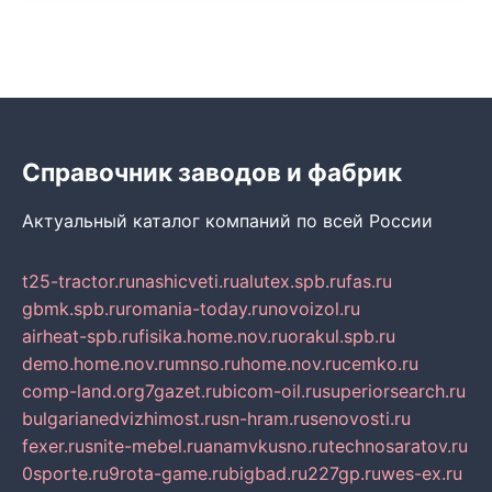
Справочник заводов и фабрик
Актуальный каталог компаний по всей России
t25-tractor.ru
nashicveti.ru
alutex.spb.ru
fas.ru
gbmk.spb.ru
romania-today.ru
novoizol.ru
airheat-spb.ru
fisika.home.nov.ru
orakul.spb.ru
demo.home.nov.ru
mnso.ru
home.nov.ru
cemko.ru
comp-land.org
7gazet.ru
bicom-oil.ru
superiorsearch.ru
bulgarianedvizhimost.ru
sn-hram.ru
senovosti.ru
fexer.ru
snite-mebel.ru
anamvkusno.ru
technosaratov.ru
0sporte.ru
9rota-game.ru
bigbad.ru
227gp.ru
wes-ex.ru