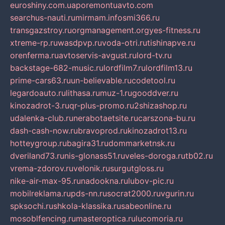
euroshiny.com.ua
poremontuavto.com
searchus-nauti.ru
mirmam.info
smi366.ru
transgazstroy.ru
orgmanagement.org
yes-fitness.ru
xtreme-rp.ru
wasdpvp.ru
voda-otri.ru
tishinapve.ru
orenferma.ru
avtoservis-avgust.ru
lord-tv.ru
backstage-682-music.ru
lordfilm7.ru
lordfilm13.ru
prime-cars63.ru
un-believable.ru
codetool.ru
legardoauto.ru
lithasa.ru
muz-1.ru
gooddver.ru
kinozadrot-3.ru
qr-plus-promo.ru
2shizashop.ru
udalenka-club.ru
nerabotaetsite.ru
carszona-bu.ru
dash-cash-now.ru
bravoprod.ru
kinozadrot13.ru
hotteygroup.ru
bagira31.ru
dommarketnsk.ru
dveriland73.ru
nis-glonass51.ru
veles-doroga.ru
tb02.ru
vrema-zdorov.ru
velonik.ru
surgutgloss.ru
nike-air-max-95.ru
nadookna.ru
lubov-pic.ru
mobilreklama.ru
pds-nn.ru
socrat2000.ru
vgurin.ru
spksochi.ru
shkola-klassika.ru
sabeonline.ru
mosoblfencing.ru
masteroptica.ru
lucomoria.ru