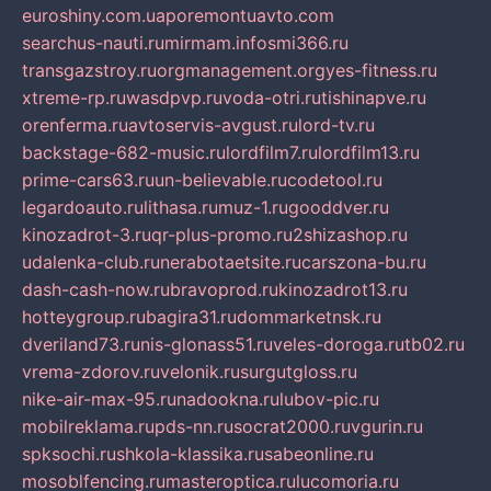
euroshiny.com.ua
poremontuavto.com
searchus-nauti.ru
mirmam.info
smi366.ru
transgazstroy.ru
orgmanagement.org
yes-fitness.ru
xtreme-rp.ru
wasdpvp.ru
voda-otri.ru
tishinapve.ru
orenferma.ru
avtoservis-avgust.ru
lord-tv.ru
backstage-682-music.ru
lordfilm7.ru
lordfilm13.ru
prime-cars63.ru
un-believable.ru
codetool.ru
legardoauto.ru
lithasa.ru
muz-1.ru
gooddver.ru
kinozadrot-3.ru
qr-plus-promo.ru
2shizashop.ru
udalenka-club.ru
nerabotaetsite.ru
carszona-bu.ru
dash-cash-now.ru
bravoprod.ru
kinozadrot13.ru
hotteygroup.ru
bagira31.ru
dommarketnsk.ru
dveriland73.ru
nis-glonass51.ru
veles-doroga.ru
tb02.ru
vrema-zdorov.ru
velonik.ru
surgutgloss.ru
nike-air-max-95.ru
nadookna.ru
lubov-pic.ru
mobilreklama.ru
pds-nn.ru
socrat2000.ru
vgurin.ru
spksochi.ru
shkola-klassika.ru
sabeonline.ru
mosoblfencing.ru
masteroptica.ru
lucomoria.ru