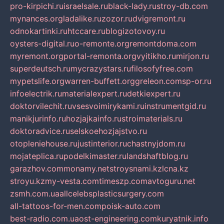
pro-kirpichi.ru
israelsale.ru
black-lady.ru
stroy-db.com
mynances.org
ladalike.ru
zozor.ru
dvigremont.ru
odnokartinki.ru
htccare.ru
blogizotovoy.ru
oysters-digital.ru
o-remonte.org
remontdoma.com
myremont.org
portal-remonta.org
vyitikho.ru
mirjon.ru
superdeutsch.ru
mycrazystars.ru
filosofyfree.com
mypetslife.org
warren-buffett.org
greleon.com
sp-or.ru
infoelectrik.ru
materialexpert.ru
detkiexpert.ru
doktorvilechit.ru
vsesvoimirykami.ru
instrumentgid.ru
manikjurinfo.ru
hozjajkainfo.ru
stroimaterials.ru
doktoradvice.ru
selskoehozjajstvo.ru
otopleniehouse.ru
justinterior.ru
chastnyjdom.ru
mojateplica.ru
podelkimaster.ru
landshaftblog.ru
garazhov.com
monamy.net
stroysnami.kz
lcna.kz
stroyu.kz
my-vesta.com
timeszp.com
avtoguru.net
zsmh.com.ua
allcelebsplasticsurgery.com
all-tattoos-for-men.com
poisk-auto.com
best-radio.com.ua
ost-engineering.com
kuryatnik.info