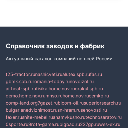
Справочник заводов и фабрик
Актуальный каталог компаний по всей России
t25-tractor.ru
nashicveti.ru
alutex.spb.ru
fas.ru
gbmk.spb.ru
romania-today.ru
novoizol.ru
airheat-spb.ru
fisika.home.nov.ru
orakul.spb.ru
demo.home.nov.ru
mnso.ru
home.nov.ru
cemko.ru
comp-land.org
7gazet.ru
bicom-oil.ru
superiorsearch.ru
bulgarianedvizhimost.ru
sn-hram.ru
senovosti.ru
fexer.ru
snite-mebel.ru
anamvkusno.ru
technosaratov.ru
0sporte.ru
9rota-game.ru
bigbad.ru
227gp.ru
wes-ex.ru