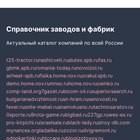
Справочник заводов и фабрик
Актуальный каталог компаний по всей России
t25-tractor.ru
nashicveti.ru
alutex.spb.ru
fas.ru
gbmk.spb.ru
romania-today.ru
novoizol.ru
airheat-spb.ru
fisika.home.nov.ru
orakul.spb.ru
demo.home.nov.ru
mnso.ru
home.nov.ru
cemko.ru
comp-land.org
7gazet.ru
bicom-oil.ru
superiorsearch.ru
bulgarianedvizhimost.ru
sn-hram.ru
senovosti.ru
fexer.ru
snite-mebel.ru
anamvkusno.ru
technosaratov.ru
0sporte.ru
9rota-game.ru
bigbad.ru
227gp.ru
wes-ex.ru
pro-kirpichi.ru
israelsale.ru
black-lady.ru
stroy-db.com
mynances.org
ladalike.ru
zozor.ru
dvigremont.ru
odnokartinki.ru
htccare.ru
blogizotovoy.ru