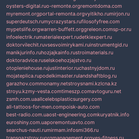
oysters-digital.ru
o-remonte.org
remontdoma.com
myremont.org
portal-remonta.org
vyitikho.ru
mirjon.ru
superdeutsch.ru
mycrazystars.ru
filosofyfree.com
mypetslife.org
warren-buffett.org
greleon.com
sp-or.ru
infoelectrik.ru
materialexpert.ru
detkiexpert.ru
doktorvilechit.ru
vsesvoimirykami.ru
instrumentgid.ru
manikjurinfo.ru
hozjajkainfo.ru
stroimaterials.ru
doktoradvice.ru
selskoehozjajstvo.ru
otopleniehouse.ru
justinterior.ru
chastnyjdom.ru
mojateplica.ru
podelkimaster.ru
landshaftblog.ru
garazhov.com
monamy.net
stroysnami.kz
lcna.kz
stroyu.kz
my-vesta.com
timeszp.com
avtoguru.net
zsmh.com.ua
allcelebsplasticsurgery.com
all-tattoos-for-men.com
poisk-auto.com
best-radio.com.ua
ost-engineering.com
kuryatnik.info
euroshiny.com.ua
poremontuavto.com
searchus-nauti.ru
mirmam.info
smi366.ru
transgazstroy.ru
orgmanagement.org
yes-fitness.ru