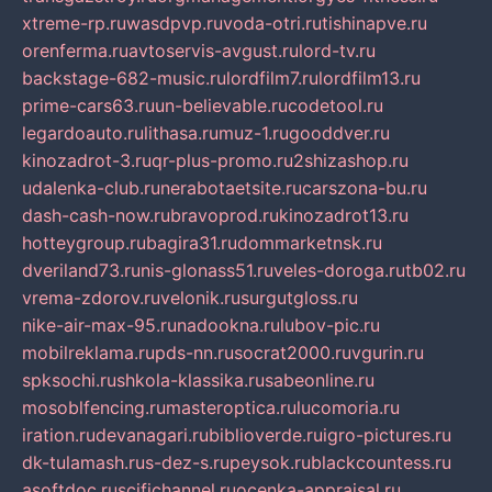
xtreme-rp.ru
wasdpvp.ru
voda-otri.ru
tishinapve.ru
orenferma.ru
avtoservis-avgust.ru
lord-tv.ru
backstage-682-music.ru
lordfilm7.ru
lordfilm13.ru
prime-cars63.ru
un-believable.ru
codetool.ru
legardoauto.ru
lithasa.ru
muz-1.ru
gooddver.ru
kinozadrot-3.ru
qr-plus-promo.ru
2shizashop.ru
udalenka-club.ru
nerabotaetsite.ru
carszona-bu.ru
dash-cash-now.ru
bravoprod.ru
kinozadrot13.ru
hotteygroup.ru
bagira31.ru
dommarketnsk.ru
dveriland73.ru
nis-glonass51.ru
veles-doroga.ru
tb02.ru
vrema-zdorov.ru
velonik.ru
surgutgloss.ru
nike-air-max-95.ru
nadookna.ru
lubov-pic.ru
mobilreklama.ru
pds-nn.ru
socrat2000.ru
vgurin.ru
spksochi.ru
shkola-klassika.ru
sabeonline.ru
mosoblfencing.ru
masteroptica.ru
lucomoria.ru
iration.ru
devanagari.ru
biblioverde.ru
igro-pictures.ru
dk-tulamash.ru
s-dez-s.ru
peysok.ru
blackcountess.ru
asoftdoc.ru
scifichannel.ru
ocenka-appraisal.ru