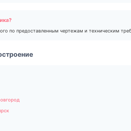
чика?
ого по предоставленным чертежам и техническим тре
остроение
Новгород
ярск