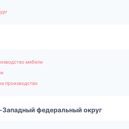
ург
изводство мебели
ие
ое производство
о-Западный федеральный округ