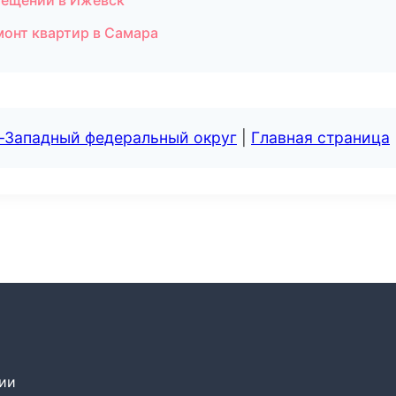
мещений в Ижевск
монт квартир в Самара
о-Западный федеральный округ
|
Главная страница
сии