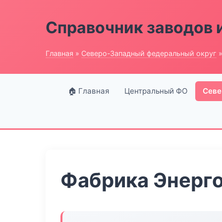
Справочник заводов 
Главная
»
Северо-Западный федеральный округ
»
🏠 Главная
Центральный ФО
Севе
Фабрика Энерг