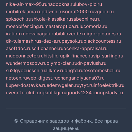
nike-air-max-95.ru
nadookna.ru
lubov-pic.ru
mobilreklama.ru
pds-nn.ru
socrat2000.ru
vgurin.ru
spksochi.ru
shkola-klassika.ru
sabeonline.ru
mosoblfencing.ru
masteroptica.ru
lucomoria.ru
iration.ru
devanagari.ru
biblioverde.ru
igro-pictures.ru
dk-tulamash.ru
s-dez-s.ru
peysok.ru
blackcountess.ru
asoftdoc.ru
scifichannel.ru
ocenka-appraisal.ru
mudconnector.ru
hitstih.ru
pik-finance.ru
vip-surfing.ru
wundermoscow.ru
olymp-clan.ru
dr-pavlush.ru
su2lgyoeucscn.ru
allkmv.ru
dhgfd.ru
tesotomeshell.ru
netoen.ru
web-digest.ru
changanqiyuana07.ru
kuper-dostavka.ru
edemvgelen.ru
ytyt.ru
infoelektrik.ru
everafterclub.org
kirillkgr.ru
goodv1234.ru
oopslady.ru
© Справочник заводов и фабрик. Все права
защищены.