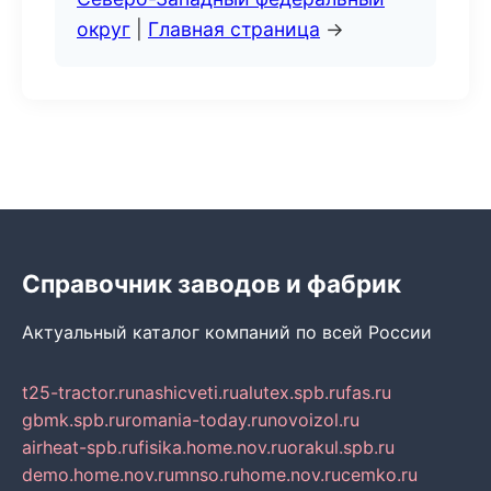
округ
|
Главная страница
→
Справочник заводов и фабрик
Актуальный каталог компаний по всей России
t25-tractor.ru
nashicveti.ru
alutex.spb.ru
fas.ru
gbmk.spb.ru
romania-today.ru
novoizol.ru
airheat-spb.ru
fisika.home.nov.ru
orakul.spb.ru
demo.home.nov.ru
mnso.ru
home.nov.ru
cemko.ru