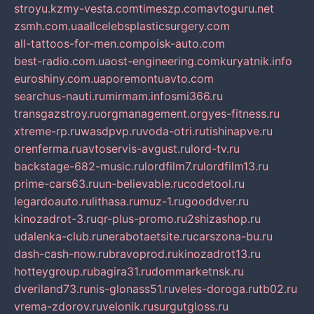
stroyu.kz
my-vesta.com
timeszp.com
avtoguru.net
zsmh.com.ua
allcelebsplasticsurgery.com
all-tattoos-for-men.com
poisk-auto.com
best-radio.com.ua
ost-engineering.com
kuryatnik.info
euroshiny.com.ua
poremontuavto.com
searchus-nauti.ru
mirmam.info
smi366.ru
transgazstroy.ru
orgmanagement.org
yes-fitness.ru
xtreme-rp.ru
wasdpvp.ru
voda-otri.ru
tishinapve.ru
orenferma.ru
avtoservis-avgust.ru
lord-tv.ru
backstage-682-music.ru
lordfilm7.ru
lordfilm13.ru
prime-cars63.ru
un-believable.ru
codetool.ru
legardoauto.ru
lithasa.ru
muz-1.ru
gooddver.ru
kinozadrot-3.ru
qr-plus-promo.ru
2shizashop.ru
udalenka-club.ru
nerabotaetsite.ru
carszona-bu.ru
dash-cash-now.ru
bravoprod.ru
kinozadrot13.ru
hotteygroup.ru
bagira31.ru
dommarketnsk.ru
dveriland73.ru
nis-glonass51.ru
veles-doroga.ru
tb02.ru
vrema-zdorov.ru
velonik.ru
surgutgloss.ru