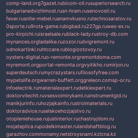
comp-land.org
7gazet.ru
bicom-oil.ru
superiorsearch.ru
bulgarianedvizhimost.ru
sn-hram.ru
senovosti.ru
fexer.ru
snite-mebel.ru
anamvkusno.ru
technosaratov.ru
0sporte.ru
9rota-game.ru
bigbad.ru
227gp.ru
wes-ex.ru
pro-kirpichi.ru
israelsale.ru
black-lady.ru
stroy-db.com
mynances.org
ladalike.ru
zozor.ru
dvigremont.ru
odnokartinki.ru
htccare.ru
blogizotovoy.ru
oysters-digital.ru
o-remonte.org
remontdoma.com
myremont.org
portal-remonta.org
vyitikho.ru
mirjon.ru
superdeutsch.ru
mycrazystars.ru
filosofyfree.com
mypetslife.org
warren-buffett.org
greleon.com
sp-or.ru
infoelectrik.ru
materialexpert.ru
detkiexpert.ru
doktorvilechit.ru
vsesvoimirykami.ru
instrumentgid.ru
manikjurinfo.ru
hozjajkainfo.ru
stroimaterials.ru
doktoradvice.ru
selskoehozjajstvo.ru
otopleniehouse.ru
justinterior.ru
chastnyjdom.ru
mojateplica.ru
podelkimaster.ru
landshaftblog.ru
garazhov.com
monamy.net
stroysnami.kz
lcna.kz