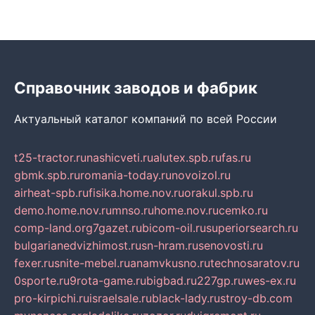
Справочник заводов и фабрик
Актуальный каталог компаний по всей России
t25-tractor.ru
nashicveti.ru
alutex.spb.ru
fas.ru
gbmk.spb.ru
romania-today.ru
novoizol.ru
airheat-spb.ru
fisika.home.nov.ru
orakul.spb.ru
demo.home.nov.ru
mnso.ru
home.nov.ru
cemko.ru
comp-land.org
7gazet.ru
bicom-oil.ru
superiorsearch.ru
bulgarianedvizhimost.ru
sn-hram.ru
senovosti.ru
fexer.ru
snite-mebel.ru
anamvkusno.ru
technosaratov.ru
0sporte.ru
9rota-game.ru
bigbad.ru
227gp.ru
wes-ex.ru
pro-kirpichi.ru
israelsale.ru
black-lady.ru
stroy-db.com