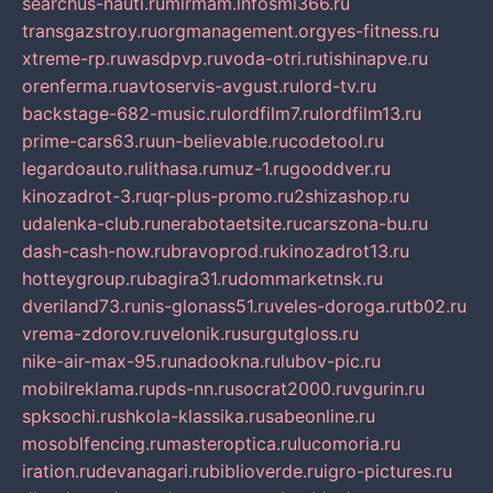
searchus-nauti.ru
mirmam.info
smi366.ru
transgazstroy.ru
orgmanagement.org
yes-fitness.ru
xtreme-rp.ru
wasdpvp.ru
voda-otri.ru
tishinapve.ru
orenferma.ru
avtoservis-avgust.ru
lord-tv.ru
backstage-682-music.ru
lordfilm7.ru
lordfilm13.ru
prime-cars63.ru
un-believable.ru
codetool.ru
legardoauto.ru
lithasa.ru
muz-1.ru
gooddver.ru
kinozadrot-3.ru
qr-plus-promo.ru
2shizashop.ru
udalenka-club.ru
nerabotaetsite.ru
carszona-bu.ru
dash-cash-now.ru
bravoprod.ru
kinozadrot13.ru
hotteygroup.ru
bagira31.ru
dommarketnsk.ru
dveriland73.ru
nis-glonass51.ru
veles-doroga.ru
tb02.ru
vrema-zdorov.ru
velonik.ru
surgutgloss.ru
nike-air-max-95.ru
nadookna.ru
lubov-pic.ru
mobilreklama.ru
pds-nn.ru
socrat2000.ru
vgurin.ru
spksochi.ru
shkola-klassika.ru
sabeonline.ru
mosoblfencing.ru
masteroptica.ru
lucomoria.ru
iration.ru
devanagari.ru
biblioverde.ru
igro-pictures.ru