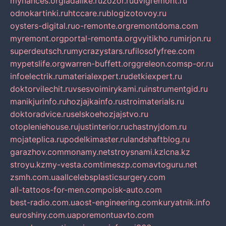
mynances.org
ladalike.ru
zozor.ru
dvigremont.ru
odnokartinki.ru
htccare.ru
blogizotovoy.ru
oysters-digital.ru
o-remonte.org
remontdoma.com
myremont.org
portal-remonta.org
vyitikho.ru
mirjon.ru
superdeutsch.ru
mycrazystars.ru
filosofyfree.com
mypetslife.org
warren-buffett.org
greleon.com
sp-or.ru
infoelectrik.ru
materialexpert.ru
detkiexpert.ru
doktorvilechit.ru
vsesvoimirykami.ru
instrumentgid.ru
manikjurinfo.ru
hozjajkainfo.ru
stroimaterials.ru
doktoradvice.ru
selskoehozjajstvo.ru
otopleniehouse.ru
justinterior.ru
chastnyjdom.ru
mojateplica.ru
podelkimaster.ru
landshaftblog.ru
garazhov.com
monamy.net
stroysnami.kz
lcna.kz
stroyu.kz
my-vesta.com
timeszp.com
avtoguru.net
zsmh.com.ua
allcelebsplasticsurgery.com
all-tattoos-for-men.com
poisk-auto.com
best-radio.com.ua
ost-engineering.com
kuryatnik.info
euroshiny.com.ua
poremontuavto.com