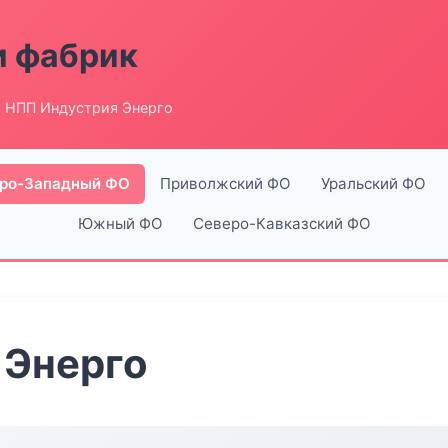
и фабрик
 НПП Индустрия Энерго
ро-Западный ФО
Приволжский ФО
Уральский ФО
Южный ФО
Северо-Кавказский ФО
 Энерго