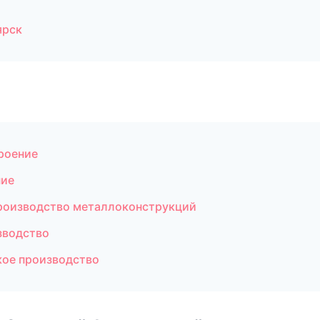
ярск
роение
ние
роизводство металлоконструкций
зводство
ое производство